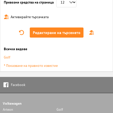
Превозни средства на страница
Активирайте търсачката
Редактиране на търсенето
Всички видове
Golf
* Показване на правното известие
Facebook
Volkswagen
Arteon
Golf