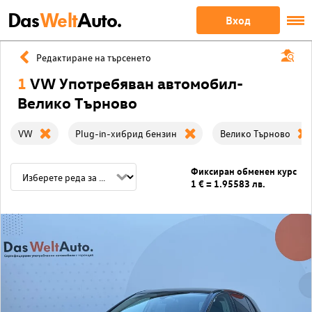
Das
Welt
Auto.
Вход
Редактиране на търсенето
1
VW Употребяван автомобил-
Велико Търново
VW
Plug-in-хибрид бензин
Велико Търново
Фиксиран обменен курс
1 € = 1.95583 лв.