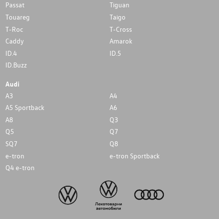
Passat
Tiguan
Touareg
Taigo
T-Roc
T-Cross
Caddy
Amarok
ID.4
ID.5
ID.Buzz
Audi
A3
A4
A5 Sportback
A6
A8
Q3
Q5
Q7
SQ7
Q8
e-tron
e-tron Sportback
Q4 e-tron