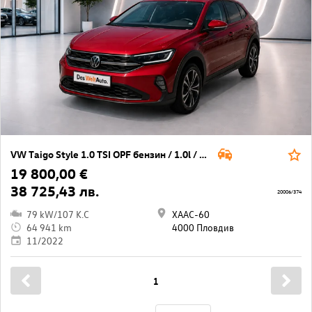
VW Taigo Style 1.0 TSI OPF бензин / 1.0l / 81кВт/ 110к.с / 7DSG
19 800,00 €
38 725,43 лв.
20006/374
79 kW/107 K.C
ХААС-60
64 941 km
4000 Пловдив
11/2022
1