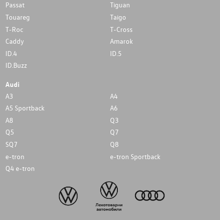
Passat
Tiguan
Touareg
Taigo
T-Roc
T-Cross
Caddy
Amarok
ID.4
ID.5
ID.Buzz
Audi
A3
A4
A5 Sportback
A6
A8
Q3
Q5
Q7
SQ7
Q8
e-tron
e-tron Sportback
Q4 e-tron