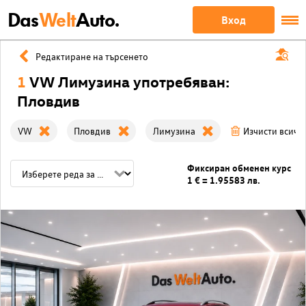
Das
Welt
Auto.
Вход
Редактиране на търсенето
1
VW Лимузина употребяван:
Пловдив
VW
Пловдив
Лимузина
Изчисти всичк
Фиксиран обменен курс
1 € = 1.95583 лв.