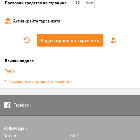
Превозни средства на страница
Активирайте търсачката
Редактиране на търсенето
Всички видове
Taigo
* Показване на правното известие
Facebook
Volkswagen
Arteon
Golf