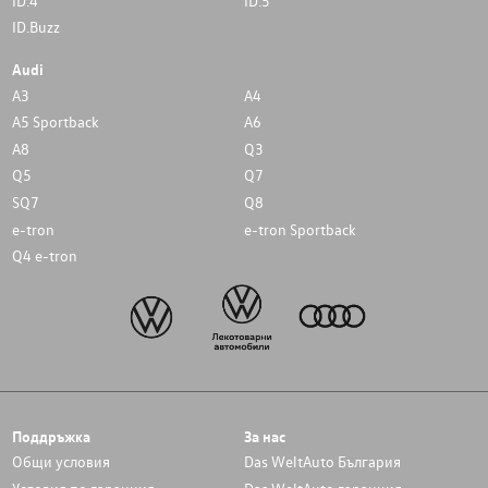
ID.4
ID.5
ID.Buzz
Audi
A3
A4
A5 Sportback
A6
A8
Q3
Q5
Q7
SQ7
Q8
e-tron
e-tron Sportback
Q4 e-tron
Поддръжка
За нас
Общи условия
Das WeltAuto България