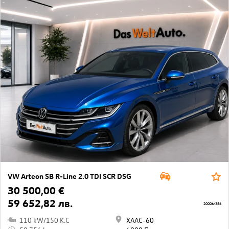
VW Arteon SB R-Line 2.0 TDI SCR DSG
30 500,00 €
59 652,82 лв.
20006/386
110 kW/150 K.C
ХААС-60