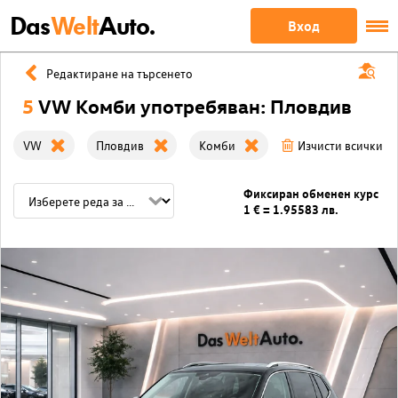
Das
Welt
Auto.
Вход
Редактиране на търсенето
5
VW Комби употребяван: Пловдив
VW
Пловдив
Комби
Изчисти всички ф
Фиксиран обменен курс
1 € = 1.95583 лв.