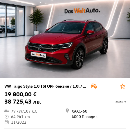
VW Taigo Style 1.0 TSI OPF бензин / 1.0l / 81кВт/ 110к.с / 7DSG
19 800,00 €
38 725,43 лв.
20006/374
79 kW/107 K.C
ХААС-60
64 941 km
4000 Пловдив
11/2022