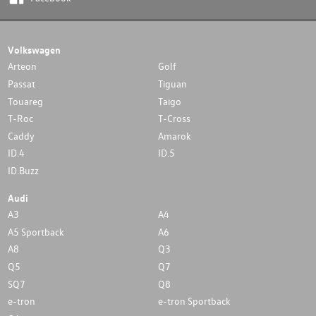
Volkswagen
Arteon
Golf
Passat
Tiguan
Touareg
Taigo
T-Roc
T-Cross
Caddy
Amarok
ID.4
ID.5
ID.Buzz
Audi
A3
A4
A5 Sportback
A6
A8
Q3
Q5
Q7
SQ7
Q8
e-tron
e-tron Sportback