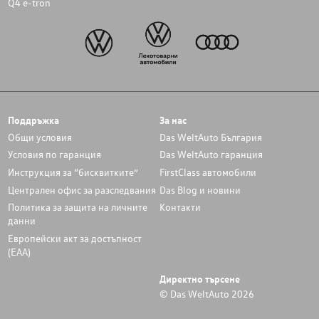
Q4 e-tron
Поддръжка
За нас
Общи условия
Das WeltAuto България
Условия по гаранция
Das WeltAuto гаранция
Инструкция за “бисквитките”
FirstClass автомобили
Централен офис за разследвания
Das Blog и новини
Политика за защита на личните
Контакти
данни
Европейски акт за достъпност
(ЕАА)
Директно търсене
© Das WeltAuto 2026