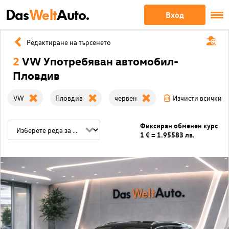
Das
Welt
Auto.
Вход
Редактиране на търсенето
2
VW Употребяван автомобил-
Пловдив
VW
Пловдив
червен
Изчисти всички 
Фиксиран обменен курс
1 € = 1.95583 лв.