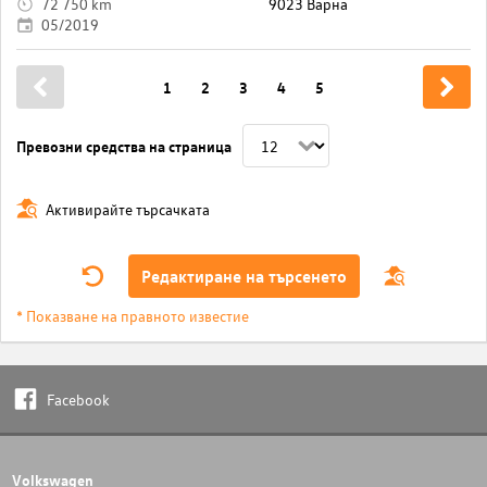
72 750 km
9023 Варна
05/2019
1
2
3
4
5
Превозни средства на страница
Активирайте търсачката
Редактиране на търсенето
* Показване на правното известие
Facebook
Volkswagen