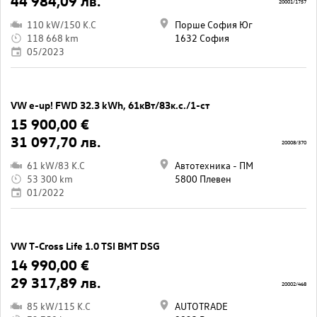
44 984,09 лв.
20001/1757
110 kW/150 K.C
Порше София Юг
118 668 km
1632 София
05/2023
VW e-up! FWD 32.3 kWh, 61кВт/83к.с./1-ст
15 900,00 €
31 097,70 лв.
20008/370
61 kW/83 K.C
Автотехника - ПМ
53 300 km
5800 Плевен
01/2022
VW T-Cross Life 1.0 TSI BMT DSG
14 990,00 €
29 317,89 лв.
20002/468
85 kW/115 K.C
AUTOTRADE