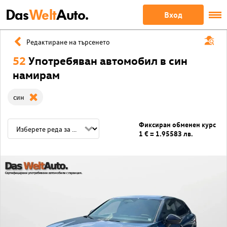
Das
Welt
Auto.
Вход
Редактиране на търсенето
52
Употребяван автомобил в син
намирам
син
Фиксиран обменен курс
1 € = 1.95583 лв.