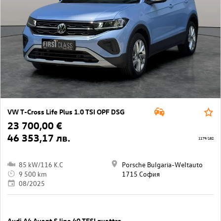
VW T-Cross Life Plus 1.0 TSI OPF DSG
23 700,00 €
46 353,17 лв.
1179/182
85 kW/116 K.C
Porsche Bulgaria-Weltauto
9 500 km
1715 София
08/2025
Audi A4 Avant S line 40 TFSI quattro