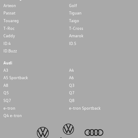
Arteon
Golf
Passat
Tiguan
Touareg
Taigo
T-Roc
T-Cross
Caddy
Amarok
ID.4
ID.5
ID.Buzz
Audi
A3
A4
A5 Sportback
A6
A8
Q3
Q5
Q7
SQ7
Q8
e-tron
e-tron Sportback
Q4 e-tron