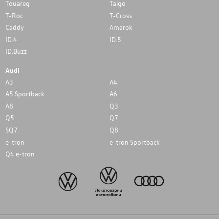
Touareg
Taigo
T-Roc
T-Cross
Caddy
Amarok
ID.4
ID.5
ID.Buzz
Audi
A3
A4
A5 Sportback
A6
A8
Q3
Q5
Q7
SQ7
Q8
e-tron
e-tron Sportback
Q4 e-tron