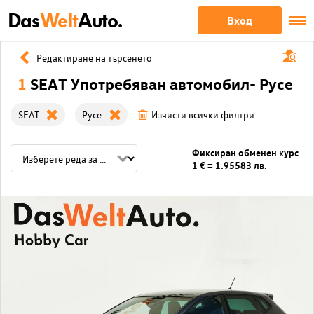
Das
Welt
Auto.
Вход
Редактиране на търсенето
1
SEAT Употребяван автомобил- Русе
SEAT
Русе
Изчисти всички филтри
Фиксиран обменен курс
1 € = 1.95583 лв.