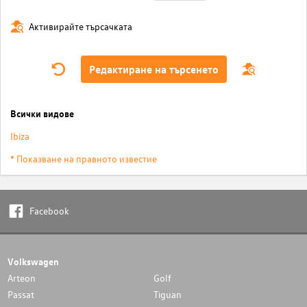
Активирайте търсачката
Редактиране на търсенето
Всички видове
Ibiza
* Показване на правното известие
Facebook
Volkswagen
Arteon
Golf
Passat
Tiguan