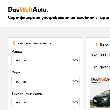
Das
Welt
Auto.
Сертифицирани употребявани автомобили с гара
1
Ibi
Към началната страница
Марка
SEAT Ibiza
Модел
Вариант на модела