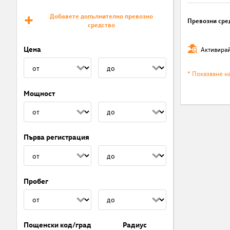
Добавете допълнително превозно
Превозни сре
средство
Цена
Активирай
* Показване н
Мощност
Първа регистрация
Пробег
Пощенски код/град
Радиус