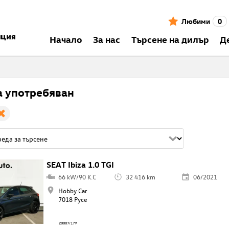
Любими
0
нция
Началo
За нас
Търсене на дилър
Д
za употребяван
SEAT Ibiza 1.0 TGI
66 kW/90 K.C
32 416 km
06/2021
Hobby Car
7018 Русе
20007/179