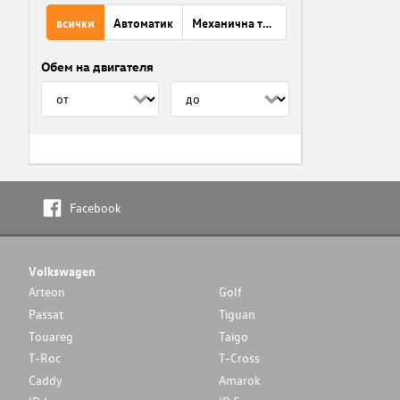
всички
Автоматик
Механична трансмисия
Обем на двигателя
Facebook
Volkswagen
Arteon
Golf
Passat
Tiguan
Touareg
Taigo
T-Roc
T-Cross
Caddy
Amarok