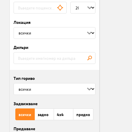
Локация
Дилъри
Тип гориво
Задвижване
всички
задно
4x4
предно
Предаване