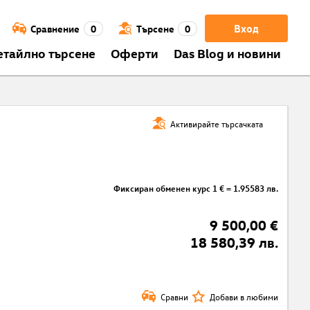
Вход
Сравнение
0
Търсене
0
етайлно търсене
Оферти
Das Blog и новини
Активирайте търсачката
Фиксиран обменен курс 1 € = 1.95583 лв.
9 500,00 €
18 580,39 лв.
Сравни
Добави в любими