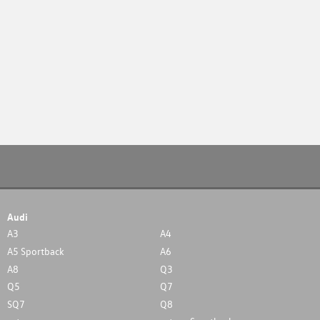
Audi
A3
A4
A5 Sportback
A6
A8
Q3
Q5
Q7
SQ7
Q8