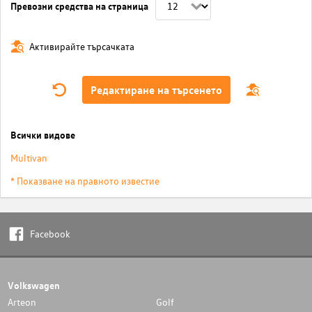
Превозни средства на страница
Активирайте търсачката
Редактиране на търсенето
Всички видове
Multivan
* Показване на правното известие
Facebook
Volkswagen
Arteon
Golf