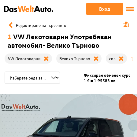
Das
Welt
Auto.
Вход
Редактиране на търсенето
1
VW Лекотоварни Употребяван
автомобил- Велико Търново
VW Лекотоварни
Велико Търново
сив
Фиксиран обменен курс
1 € = 1.95583 лв.