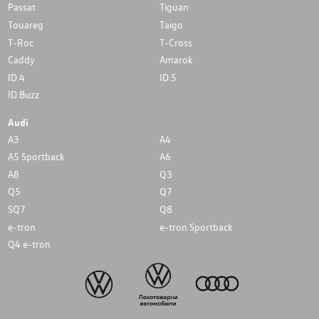
Passat
Tiguan
Touareg
Taigo
T-Roc
T-Cross
Caddy
Amarok
ID.4
ID.5
ID.Buzz
Audi
A3
A4
A5 Sportback
A6
A8
Q3
Q5
Q7
SQ7
Q8
e-tron
e-tron Sportback
Q4 e-tron