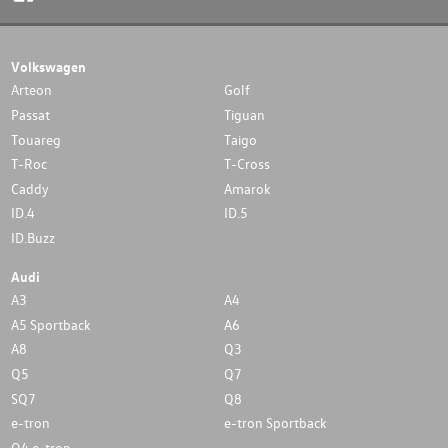
Volkswagen
Arteon
Golf
Passat
Tiguan
Touareg
Taigo
T-Roc
T-Cross
Caddy
Amarok
ID.4
ID.5
ID.Buzz
Audi
A3
A4
A5 Sportback
A6
A8
Q3
Q5
Q7
SQ7
Q8
e-tron
e-tron Sportback
Q4 e-tron