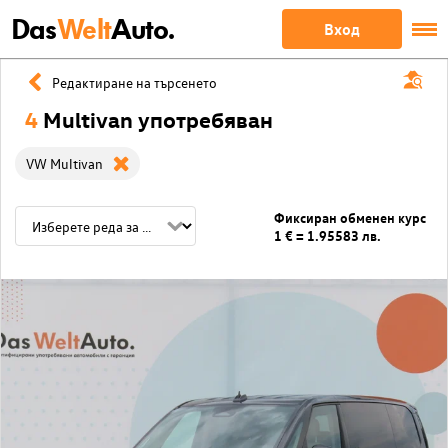
Das
Welt
Auto.
Вход
Редактиране на търсенето
4
Multivan употребяван
VW Multivan
Фиксиран обменен курс
1 € = 1.95583 лв.