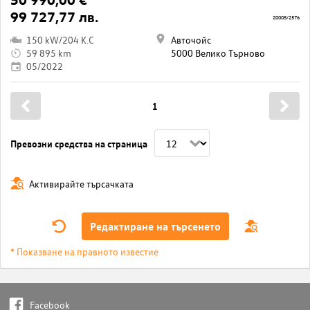
99 727,77 лв.
20005/2576
150 kW/204 K.C
Авточойс
59 895 km
5000 Велико Търново
05/2022
1
Превозни средства на страница
Активирайте търсачката
Редактиране на търсенето
* Показване на правното известие
Facebook