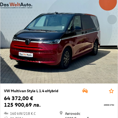
VW Multivan Style L 1.4 eHybrid
64 372,00 €
125 900,69 лв.
20005/2752
160 kW/218 K.C
Авточойс