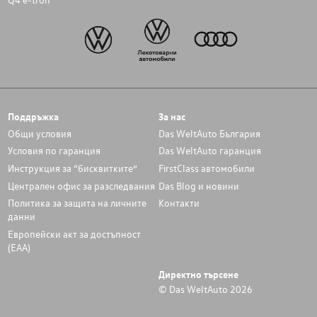
Поддръжка
За нас
Общи условия
Das WeltAuto България
Условия по гаранция
Das WeltAuto гаранция
Инструкция за “бисквитките”
FirstClass автомобили
Централен офис за разследвания
Das Blog и новини
Политика за защита на личните
Контакти
данни
Европейски акт за достъпност
(ЕАА)
Директно търсене
© Das WeltAuto 2026