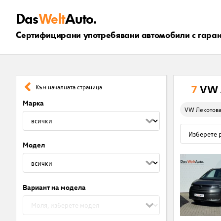
Das
Welt
Auto.
Сертифицирани употребявани автомобили с гара
7
VW 
Към началната страница
Марка
VW Лекотов
Модел
Вариант на модела