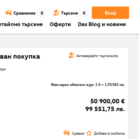
Вход
Сравнение
0
Търсене
0
етайлно търсене
Оферти
Das Blog и новини
ван покупка
Активирайте търсачката
три
Фиксиран обменен курс 1 € = 1.95583 лв.
50 900,00 €
99 551,75 лв.
Сравни
Добави в любими