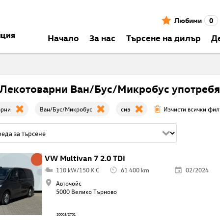
Любими
0
нция
Началo
За нас
Търсене на дилър
Д
Лекотоварни Ван/Бус/Микробус употребя
арни
Ван/Бус/Микробус
сив
Изчисти всички фил
VW Multivan 7 2.0 TDI
110 kW/150 K.C
61 400 km
02/2024
Авточойс
5000 Велико Търново
20005/2701