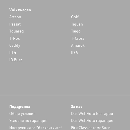
Volkswagen
Arteon
Golf
Passat
Tiguan
Touareg
Taigo
T-Roc
T-Cross
Caddy
Amarok
ID.4
ID.5
ID.Buzz
Поддръжка
За нас
Общи условия
Das WeltAuto България
Условия по гаранция
Das WeltAuto гаранция
Инструкция за “бисквитките”
FirstClass автомобили