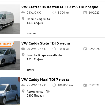
VW Crafter 35 Kasten M 11.3 m3 TDI предно
0 kW/0 K.C
3 500 km
10/2025
Порше София Юг
1632 София
20001/1663
VW Caddy Style TDI 5 места
едмицата
90 kW/122 K.C
8 000 km
02/2026
Porsche Bulgaria-Weltauto
1715 София
1179/172
VW Caddy Maxi TDI 7 места
75 kW/102 K.C
104 800 km
01/2022
Автотехника - ПМ
5800 Плевен