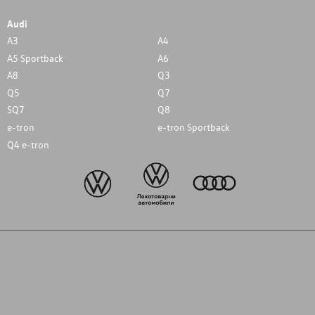
Audi
A3
A4
A5 Sportback
A6
A8
Q3
Q5
Q7
SQ7
Q8
e-tron
e-tron Sportback
Q4 e-tron