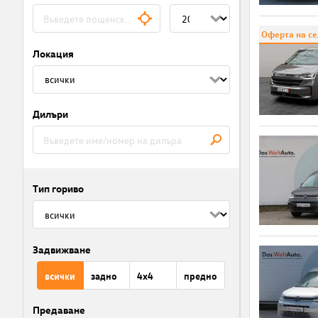
Оферта на с
Локация
Дилъри
Тип гориво
Задвижване
всички
задно
4x4
предно
Предаване