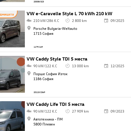
20008/323
VW e-Caravelle Style L 70 kWh 210 kW
едмицата
210 kW/286 K.C
2 800 km
09/2025
Porsche Bulgaria-Weltauto
1715 София
1179/149
VW Caddy Style TDI 5 места
90 kW/122 K.C
13 000 km
12/2025
Порше София Изток
1186 София
20110/2369
VW Caddy Life TDI 5 места
90 kW/122 K.C
27 909 km
09/2023
Автотехника - ПМ
5800 Плевен