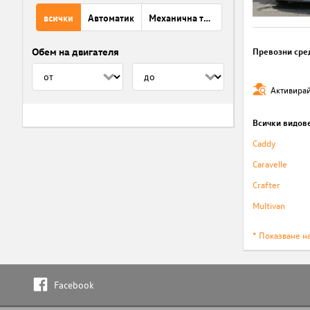
всички
Автоматик
Механична трансмисия
Обем на двигателя
Превозни сре
Активирай
Всички видов
Caddy
Caravelle
Crafter
Multivan
* Показване н
Facebook