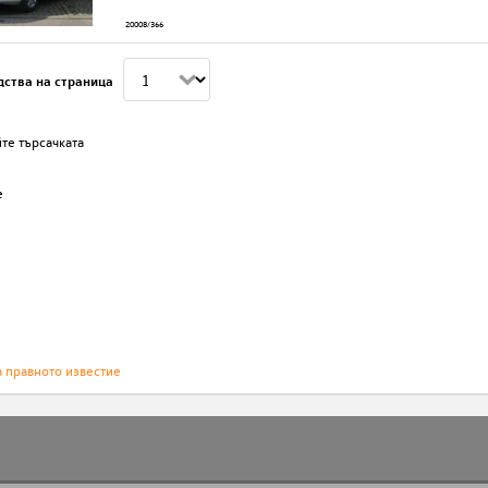
20008/366
дства на страница
те търсачката
е
а правното известие