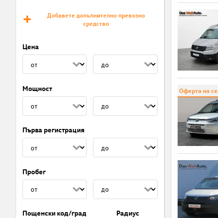
Добавете допълнително превозно
средство
Цена
Мощност
Оферта на с
Първа регистрация
Пробег
Пощенски код/град
Радиус