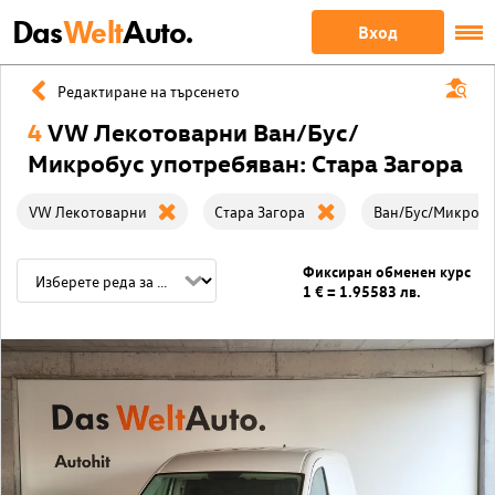
Das
Welt
Auto.
Вход
Редактиране на търсенето
4
VW Лекотоварни Ван/Бус/
Микробус употребяван: Стара Загора
VW Лекотоварни
Стара Загора
Ван/Бус/Микробу
Фиксиран обменен курс
1 € = 1.95583 лв.