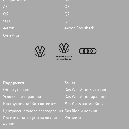
A8
Q3
Q5
Q7
SQ7
Q8
e-tron
e-tron Sportback
Q4 e-tron
Поддръжка
За нас
Общи условия
Das WeltAuto България
Условия по гаранция
Das WeltAuto гаранция
Инструкция за “бисквитките”
FirstClass автомобили
Централен офис за разследвания
Das Blog и новини
Политика за защита на личните
Контакти
данни