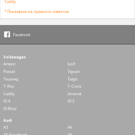
Caddy
* Показване на правното известие
Facebook
Volkswagen
Arteon
Golf
Passat
Tiguan
Touareg
Taigo
T-Roc
T-Cross
Caddy
Amarok
ID.4
ID.5
ID.Buzz
Audi
A3
A4
A5 Sportback
A6