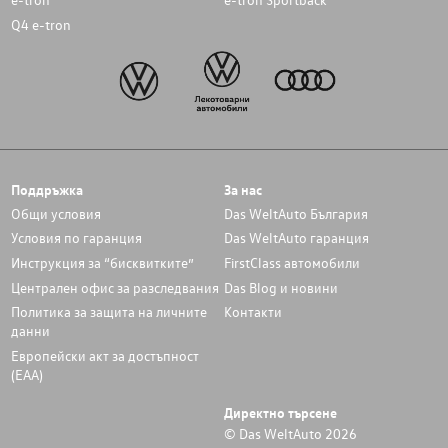
Q4 e-tron
Поддръжка
За нас
Общи условия
Das WeltAuto България
Условия по гаранция
Das WeltAuto гаранция
Инструкция за “бисквитките”
FirstClass автомобили
Централен офис за разследвания
Das Blog и новини
Политика за защита на личните
Контакти
данни
Европейски акт за достъпност
(ЕАА)
Директно търсене
© Das WeltAuto 2026