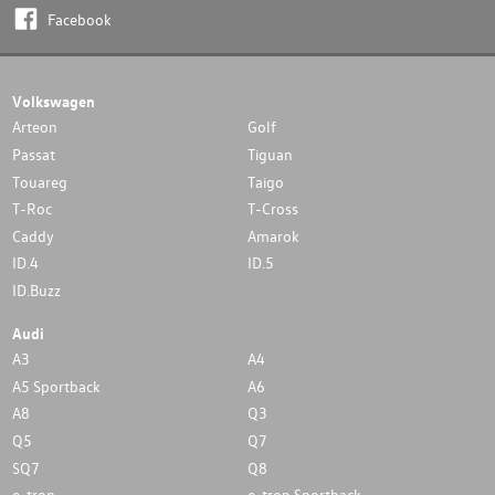
Facebook
Volkswagen
Arteon
Golf
Passat
Tiguan
Touareg
Taigo
T-Roc
T-Cross
Caddy
Amarok
ID.4
ID.5
ID.Buzz
Audi
A3
A4
A5 Sportback
A6
A8
Q3
Q5
Q7
SQ7
Q8
e-tron
e-tron Sportback