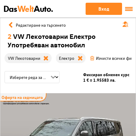
Das
Welt
Auto.
Вход
Редактиране на търсенето
2
VW Лекотоварни Електро
Употребяван автомобил
VW Лекотоварни
Електро
Изчисти всички фил
Фиксиран обменен курс
1 € = 1.95583 лв.
Оферта на седмицата