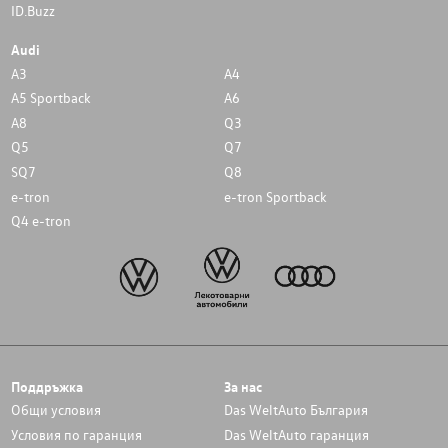
ID.Buzz
Audi
A3
A4
A5 Sportback
A6
A8
Q3
Q5
Q7
SQ7
Q8
e-tron
e-tron Sportback
Q4 e-tron
Поддръжка
За нас
Общи условия
Das WeltAuto България
Условия по гаранция
Das WeltAuto гаранция