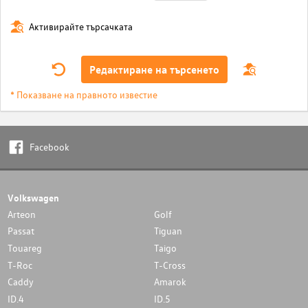
Активирайте търсачката
Редактиране на търсенето
* Показване на правното известие
Facebook
Volkswagen
Arteon
Golf
Passat
Tiguan
Touareg
Taigo
T-Roc
T-Cross
Caddy
Amarok
ID.4
ID.5