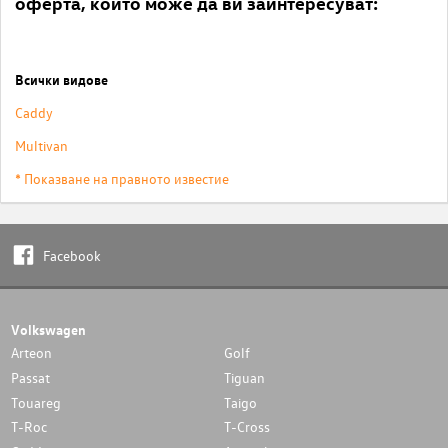
оферта, които може да ви заинтересуват:
Всички видове
Caddy
Multivan
* Показване на правното известие
Facebook
Volkswagen
Arteon
Golf
Passat
Tiguan
Touareg
Taigo
T-Roc
T-Cross