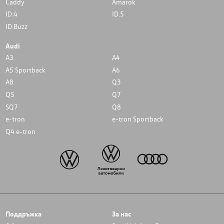
Caddy
Amarok
ID.4
ID.5
ID.Buzz
Audi
A3
A4
A5 Sportback
A6
A8
Q3
Q5
Q7
SQ7
Q8
e-tron
e-tron Sportback
Q4 e-tron
Поддръжка
За нас