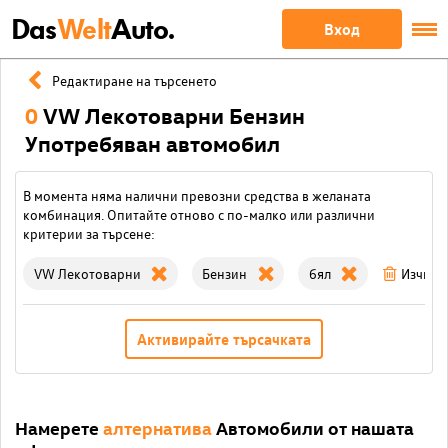
Das
Welt
Auto.
Вход
Редактиране на търсенето
0
VW Лекотоварни Бензин
Употребяван автомобил
В момента няма налични превозни средства в желаната
комбинация. Опитайте отново с по-малко или различни
критерии за търсене:
VW Лекотоварни
Бензин
бял
Изчист
Активирайте търсачката
Намерете
алтернатива
Автомобили от нашата