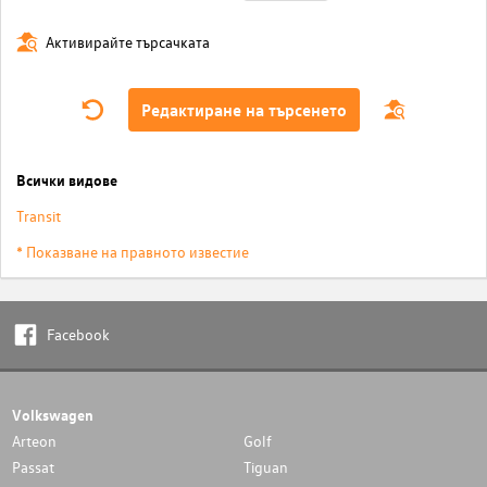
Активирайте търсачката
Редактиране на търсенето
Всички видове
Transit
* Показване на правното известие
Facebook
Volkswagen
Arteon
Golf
Passat
Tiguan