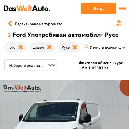
Das
Welt
Auto.
Вход
Редактиране на търсенето
1
Ford Употребяван автомобил- Русе
Ford
Дизел
Русе
Изчисти всички филт
Фиксиран обменен курс
1 € = 1.95583 лв.