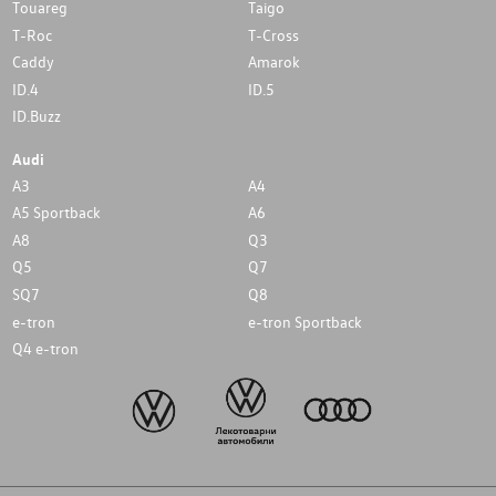
Touareg
Taigo
T-Roc
T-Cross
Caddy
Amarok
ID.4
ID.5
ID.Buzz
Audi
A3
A4
A5 Sportback
A6
A8
Q3
Q5
Q7
SQ7
Q8
e-tron
e-tron Sportback
Q4 e-tron