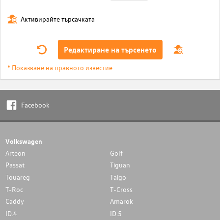
Активирайте търсачката
Редактиране на търсенето
* Показване на правното известие
Facebook
Volkswagen
Arteon
Golf
Passat
Tiguan
Touareg
Taigo
T-Roc
T-Cross
Caddy
Amarok
ID.4
ID.5