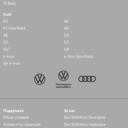
ID.Buzz
Audi
A3
A4
A5 Sportback
A6
A8
Q3
Q5
Q7
SQ7
Q8
e-tron
e-tron Sportback
Q4 e-tron
Поддръжка
За нас
Общи условия
Das WeltAuto България
Условия по гаранция
Das WeltAuto гаранция