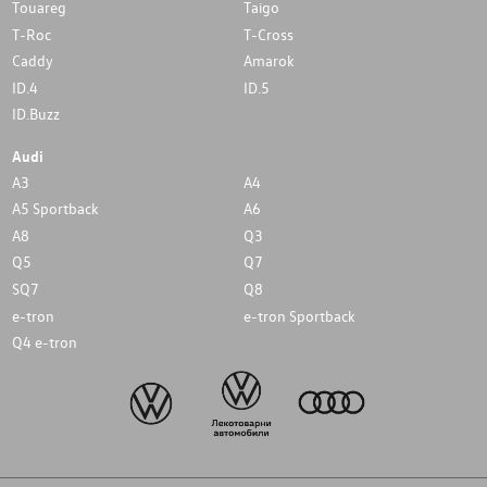
Touareg
Taigo
T-Roc
T-Cross
Caddy
Amarok
ID.4
ID.5
ID.Buzz
Audi
A3
A4
A5 Sportback
A6
A8
Q3
Q5
Q7
SQ7
Q8
e-tron
e-tron Sportback
Q4 e-tron