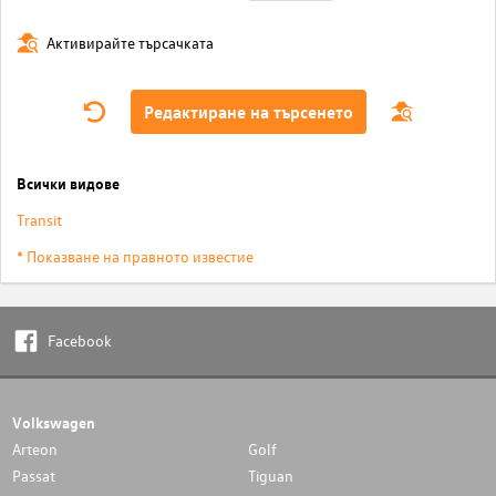
Активирайте търсачката
Редактиране на търсенето
Всички видове
Transit
* Показване на правното известие
Facebook
Volkswagen
Arteon
Golf
Passat
Tiguan