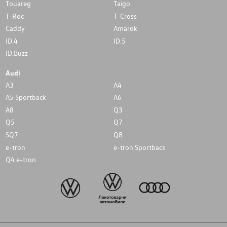
Touareg
Taigo
T-Roc
T-Cross
Caddy
Amarok
ID.4
ID.5
ID.Buzz
Audi
A3
A4
A5 Sportback
A6
A8
Q3
Q5
Q7
SQ7
Q8
e-tron
e-tron Sportback
Q4 e-tron