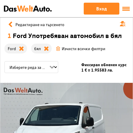
Das
Welt
Auto.
Вход
Редактиране на търсенето
1
Ford Употребяван автомобил в бял
Ford
бял
Изчисти всички филтри
Фиксиран обменен курс
1 € = 1.95583 лв.