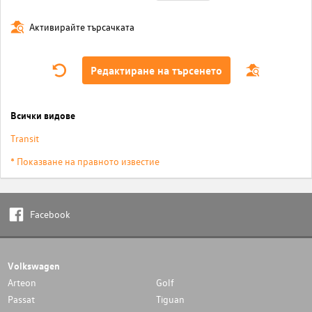
Активирайте търсачката
Редактиране на търсенето
Всички видове
Transit
* Показване на правното известие
Facebook
Volkswagen
Arteon
Golf
Passat
Tiguan