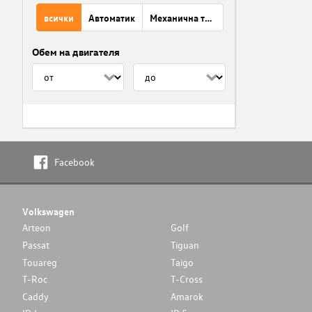
всички
Автоматик
Механична трансмисия
Обем на двигателя
Facebook
Volkswagen
Arteon
Golf
Passat
Tiguan
Touareg
Taigo
T-Roc
T-Cross
Caddy
Amarok