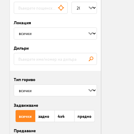
Локация
Дилъри
Тип гориво
Задвижване
всички
задно
4x4
предно
Предаване