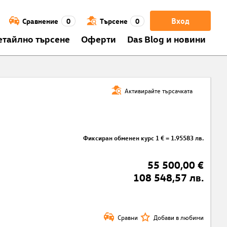
Вход
Сравнение
0
Търсене
0
етайлно търсене
Оферти
Das Blog и новини
Активирайте търсачката
Фиксиран обменен курс 1 € = 1.95583 лв.
55 500,00 €
108 548,57 лв.
Сравни
Добави в любими