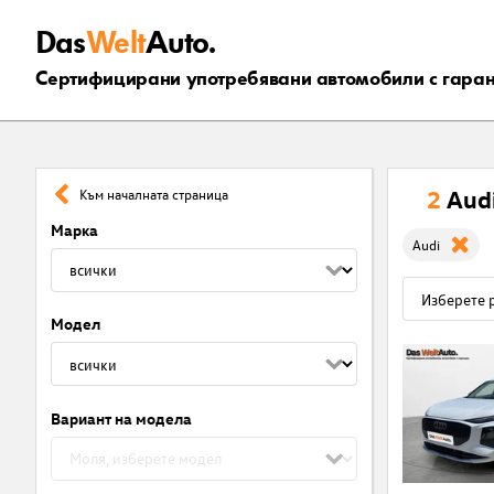
Das
Welt
Auto.
Сертифицирани употребявани автомобили с гара
2
Aud
Към началната страница
Марка
Audi
Модел
Вариант на модела