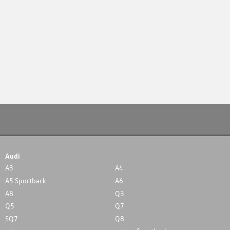
Audi
A3
A4
A5 Sportback
A6
A8
Q3
Q5
Q7
SQ7
Q8