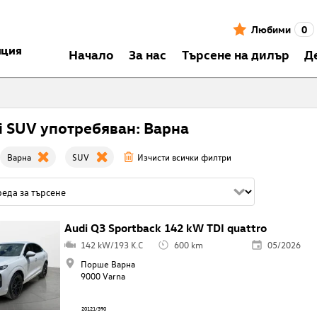
Любими
0
нция
Началo
За нас
Търсене на дилър
Д
i SUV употребяван: Варна
Варна
SUV
Изчисти всички филтри
Audi Q3 Sportback 142 kW TDI quattro
142 kW/193 K.C
600 km
05/2026
Порше Варна
9000 Varna
20121/390