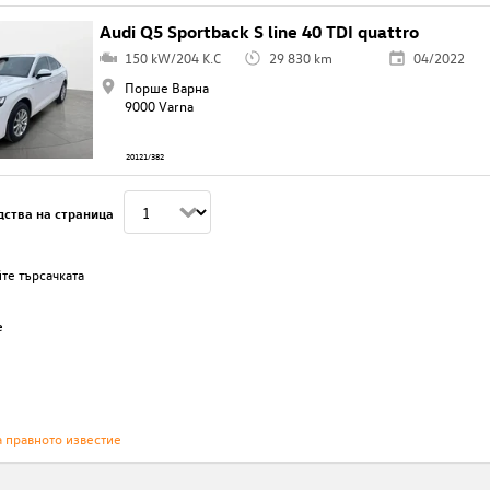
Audi Q5 Sportback S line 40 TDI quattro
150 kW/204 K.C
29 830 km
04/2022
Порше Варна
9000 Varna
20121/382
дства на страница
те търсачката
е
а правното известие