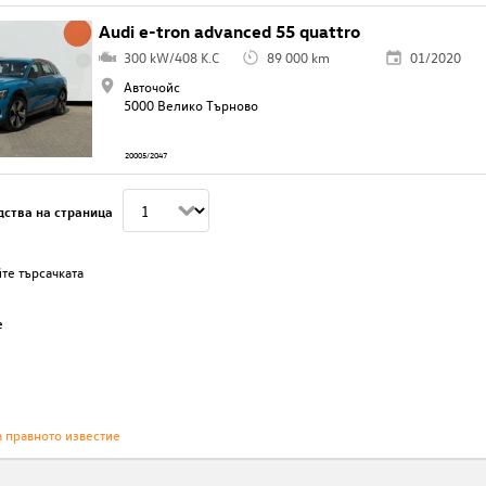
Audi e-tron advanced 55 quattro
300 kW/408 K.C
89 000 km
01/2020
Авточойс
5000 Велико Търново
20005/2047
дства на страница
те търсачката
е
а правното известие