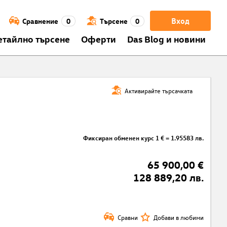
Вход
Сравнение
0
Търсене
0
етайлно търсене
Оферти
Das Blog и новини
Активирайте търсачката
Фиксиран обменен курс 1 € = 1.95583 лв.
65 900,00 €
128 889,20 лв.
Сравни
Добави в любими