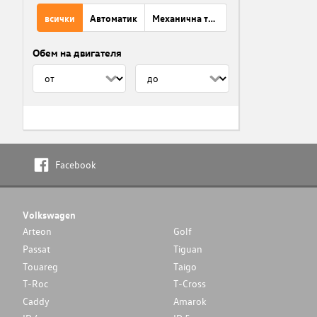
всички
Автоматик
Механична трансмисия
Обем на двигателя
Facebook
Volkswagen
Arteon
Golf
Passat
Tiguan
Touareg
Taigo
T-Roc
T-Cross
Caddy
Amarok