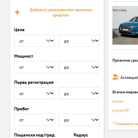
Добавете допълнително превозно
средство
Цена
Мощност
Превозни сре
Активирай
Първа регистрация
Всички видов
e-tron
Пробег
e-tron GT
* Показване н
Пощенски код/град
Радиус