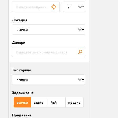
Локация
Дилъри
Тип гориво
Задвижване
всички
задно
4x4
предно
Предаване