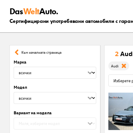
Das
Welt
Auto.
Сертифицирани употребявани автомобили с гара
2
Aud
Към началната страница
Марка
Audi
Модел
Вариант на модела