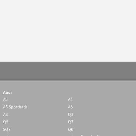
Audi
A3
A4
A5 Sportback
A6
A8
Q3
Q5
Q7
SQ7
Q8