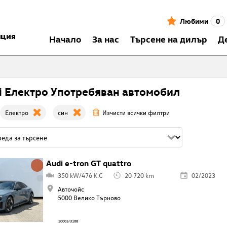
Любими
0
нция
Началo
За нас
Търсене на дилър
Д
i Електро Употребяван автомобил
Електро
син
Изчисти всички филтри
Audi e-tron GT quattro
350 kW/476 K.C
20 720 km
02/2023
Авточойс
5000 Велико Търново
20005/3108