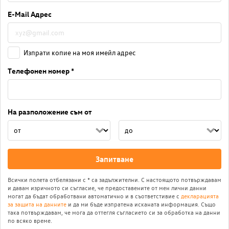
E-Mail Адрес
Изпрати копие на моя имейл адрес
Телефонен номер *
На разположение съм от
Запитване
Всички полета отбелязани с * са задължителни. С настоящото потвърждавам
и давам изричното си съгласие, че предоставените от мен лични данни
могат да бъдат обработвани автоматично и в съответстивие с
декларацията
за защита на данните
и да ми бъде изпратена исканата информация. Също
така потвърждавам, че мога да оттегля съгласието си за обработка на данни
по всяко време.