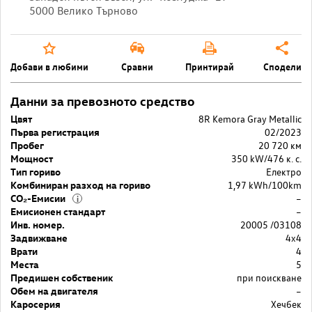
5000 Велико Търново
Добави в любими
Сравни
Принтирай
Сподели
Данни за превозното средство
Цвят
8R Kemora Gray Metallic
Първа регистрация
02/2023
Пробег
20 720 км
Мощност
350 kW/476 к. с.
Тип гориво
Електро
Комбиниран разход на гориво
1,97 kWh/100km
CO₂-Емисии
–
i
Емисионен стандарт
–
Инв. номер.
20005 /03108
Задвижване
4x4
Врати
4
Места
5
Предишен собственик
при поискване
Обем на двигателя
–
Каросерия
Хечбек