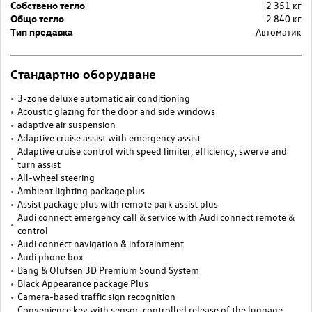
Собствено тегло
2 351 кг
Общо тегло
2 840 кг
Тип предавка
Автоматик
Стандартно оборудване
3-zone deluxe automatic air conditioning
Acoustic glazing for the door and side windows
adaptive air suspension
Adaptive cruise assist with emergency assist
Adaptive cruise control with speed limiter, efficiency, swerve and
turn assist
All-wheel steering
Ambient lighting package plus
Assist package plus with remote park assist plus
Audi connect emergency call & service with Audi connect remote &
control
Audi connect navigation & infotainment
Audi phone box
Bang & Olufsen 3D Premium Sound System
Black Appearance package Plus
Camera-based traffic sign recognition
Convenience key with sensor-controlled release of the luggage