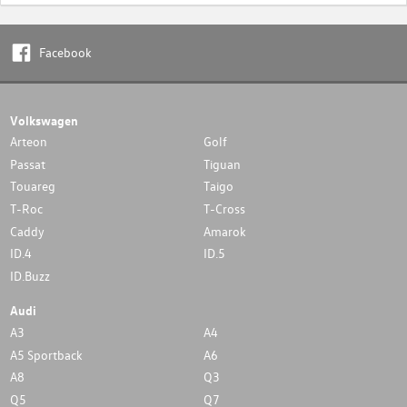
Facebook
Volkswagen
Arteon
Golf
Passat
Tiguan
Touareg
Taigo
T-Roc
T-Cross
Caddy
Amarok
ID.4
ID.5
ID.Buzz
Audi
A3
A4
A5 Sportback
A6
A8
Q3
Q5
Q7