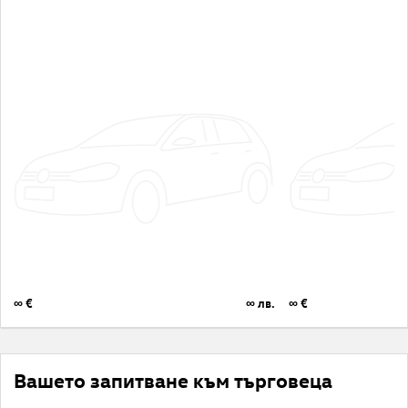
∞ €
∞ лв.
∞ €
Вашето запитване към търговеца