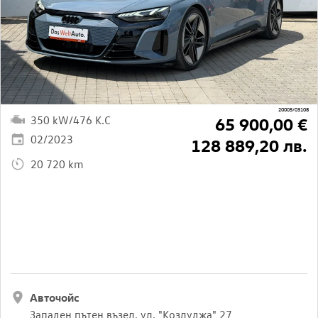
20005/03108
350 kW/476 K.C
65 900,00 €
02/2023
128 889,20 лв.
20 720 km
Авточойс
Западен пътен възел, ул. "Козлуджа" 27