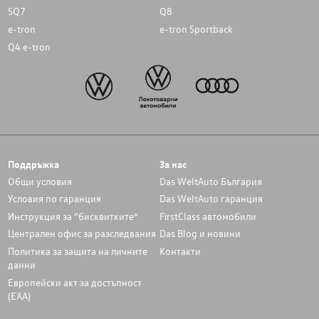
SQ7
Q8
e-tron
e-tron Sportback
Q4 e-tron
Поддръжка
За нас
Общи условия
Das WeltAuto България
Условия по гаранция
Das WeltAuto гаранция
Инструкция за “бисквитките”
FirstClass автомобили
Централен офис за разследвания
Das Blog и новини
Политика за защита на личните
Контакти
данни
Европейски акт за достъпност
(ЕАА)