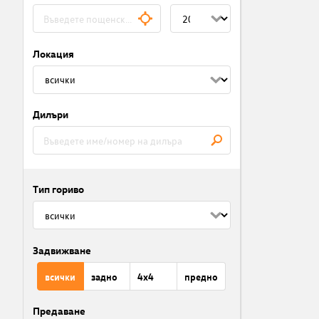
Локация
Дилъри
Тип гориво
Задвижване
всички
задно
4x4
предно
Предаване