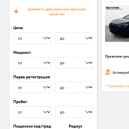
Добавете допълнително превозно
средство
Цена
Мощност
Превозни сре
Активирай
Първа регистрация
* Показване н
Пробег
Пощенски код/град
Радиус