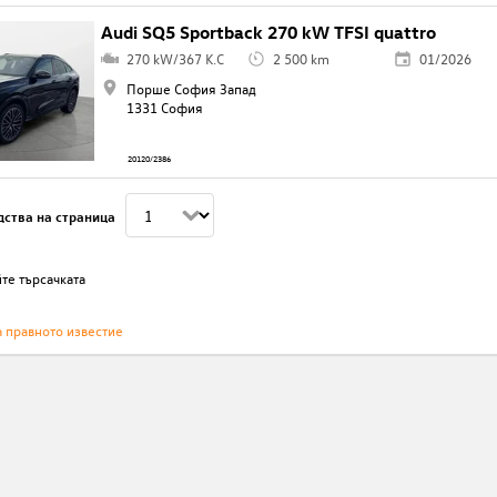
Audi SQ5 Sportback 270 kW TFSI quattro
270 kW/367 K.C
2 500 km
01/2026
Порше София Запад
1331 София
20120/2386
дства на страница
те търсачката
а правното известие