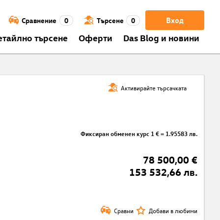
Вход
Сравнение
0
Търсене
0
етайлно търсене
Оферти
Das Blog и новини
Активирайте търсачката
Фиксиран обменен курс 1 € = 1.95583 лв.
78 500,00 €
153 532,66 лв.
Сравни
Добави в любими