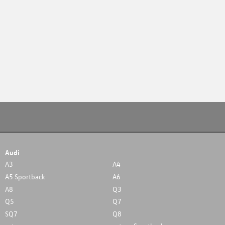
Audi
A3
A4
A5 Sportback
A6
A8
Q3
Q5
Q7
SQ7
Q8