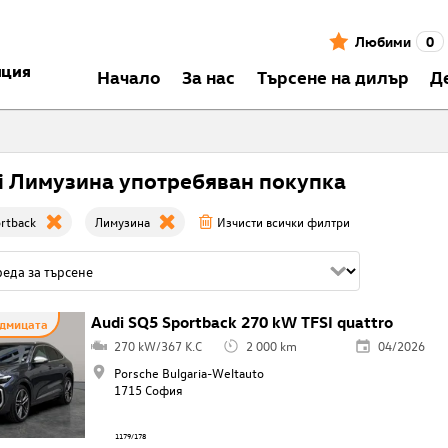
Любими
0
нция
Началo
За нас
Търсене на дилър
Д
i Лимузина употребяван покупка
rtback
Лимузина
Изчисти всички филтри
Audi SQ5 Sportback 270 kW TFSI quattro
едмицата
270 kW/367 K.C
2 000 km
04/2026
Porsche Bulgaria-Weltauto
1715 София
1179/178