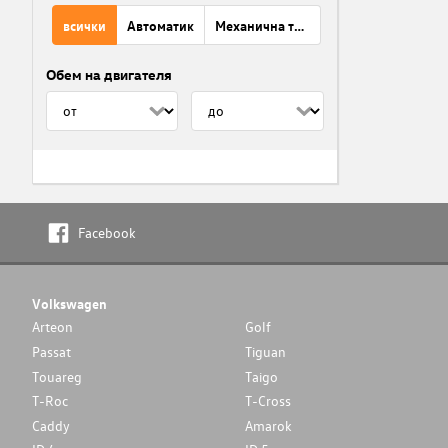
всички
Автоматик
Механична трансмисия
Обем на двигателя
Facebook
Volkswagen
Arteon
Golf
Passat
Tiguan
Touareg
Taigo
T-Roc
T-Cross
Caddy
Amarok