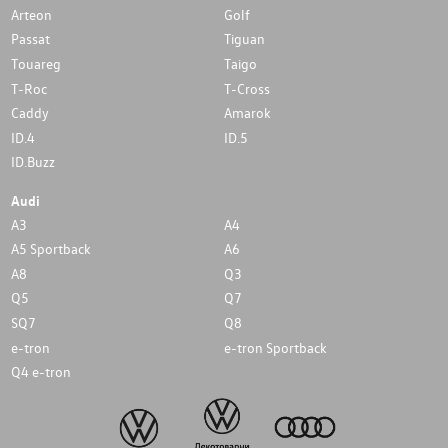
Arteon
Golf
Passat
Tiguan
Touareg
Taigo
T-Roc
T-Cross
Caddy
Amarok
ID.4
ID.5
ID.Buzz
Audi
A3
A4
A5 Sportback
A6
A8
Q3
Q5
Q7
SQ7
Q8
e-tron
e-tron Sportback
Q4 e-tron