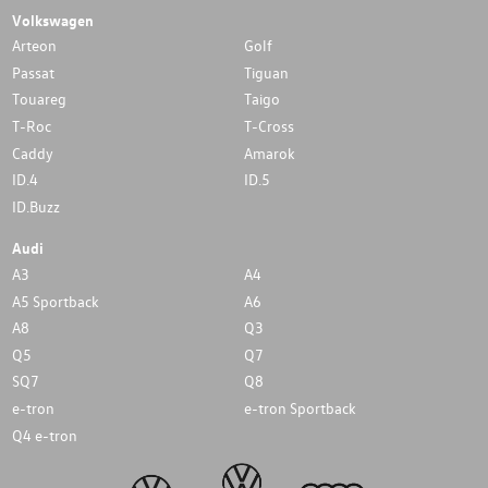
Volkswagen
Arteon
Golf
Passat
Tiguan
Touareg
Taigo
T-Roc
T-Cross
Caddy
Amarok
ID.4
ID.5
ID.Buzz
Audi
A3
A4
A5 Sportback
A6
A8
Q3
Q5
Q7
SQ7
Q8
e-tron
e-tron Sportback
Q4 e-tron