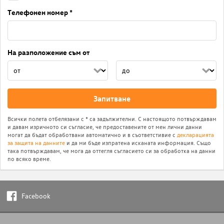
Телефонен номер *
На разположение съм от
Запитване
Всички полета отбелязани с * са задължителни. С настоящото потвърждавам
и давам изричното си съгласие, че предоставените от мен лични данни
могат да бъдат обработвани автоматично и в съответстивие с
декларацията
за защита на данните
и да ми бъде изпратена исканата информация. Също
така потвърждавам, че мога да оттегля съгласието си за обработка на данни
по всяко време.
Facebook