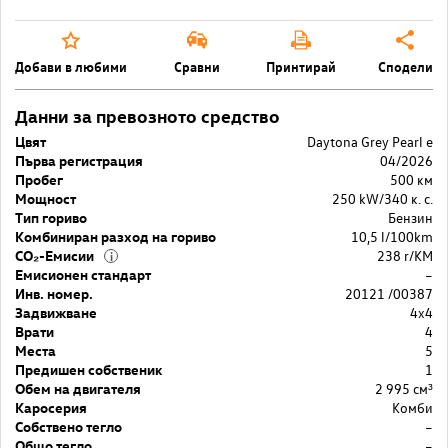
Добави в любими
Сравни
Принтирай
Сподели
Данни за превозното средство
Цвят
Daytona Grey Pearl e
Първа регистрация
04/2026
Пробег
500 км
Мощност
250 kW/340 к. с.
Тип гориво
Бензин
Комбиниран разход на гориво
10,5 l/100km
CO₂-Емисии
238 r/KM
i
Емисионен стандарт
–
Инв. номер.
20121 /00387
Задвижване
4x4
Врати
4
Места
5
Предишен собственик
1
Обем на двигателя
2 995 cм³
Каросерия
Комби
Собствено тегло
–
Общо тегло
–