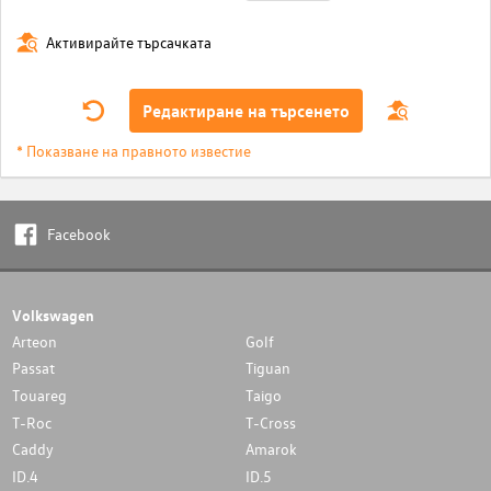
Активирайте търсачката
Редактиране на търсенето
* Показване на правното известие
Facebook
Volkswagen
Arteon
Golf
Passat
Tiguan
Touareg
Taigo
T-Roc
T-Cross
Caddy
Amarok
ID.4
ID.5