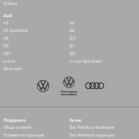
ID.Buzz
Audi
A3
A4
A5 Sportback
A6
A8
Q3
Q5
Q7
SQ7
Q8
e-tron
e-tron Sportback
Q4 e-tron
Поддръжка
За нас
Общи условия
Das WeltAuto България
Условия по гаранция
Das WeltAuto гаранция