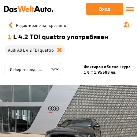
Das
Welt
Auto.
Вход
Редактиране на търсенето
1
L 4.2 TDI quattro употребяван
Audi A8 L 4.2 TDI quattro
Фиксиран обменен курс
1 € = 1.95583 лв.