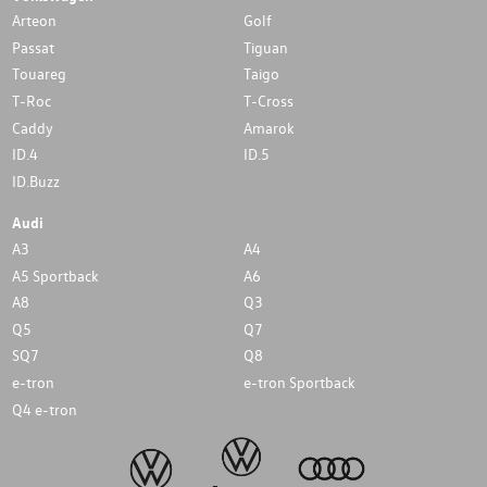
Arteon
Golf
Passat
Tiguan
Touareg
Taigo
T-Roc
T-Cross
Caddy
Amarok
ID.4
ID.5
ID.Buzz
Audi
A3
A4
A5 Sportback
A6
A8
Q3
Q5
Q7
SQ7
Q8
e-tron
e-tron Sportback
Q4 e-tron