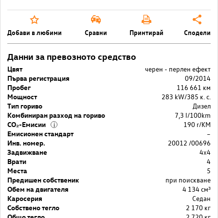
Добави в любими
Сравни
Принтирай
Сподели
Данни за превозното средство
Цвят
черен - перлен ефект
Първа регистрация
09/2014
Пробег
116 661 км
Мощност
283 kW/385 к. с.
Тип гориво
Дизел
Комбиниран разход на гориво
7,3 l/100km
CO₂-Емисии
190 r/KM
i
Емисионен стандарт
–
Инв. номер.
20012 /00696
Задвижване
4x4
Врати
4
Места
5
Предишен собственик
при поискване
Обем на двигателя
4 134 cм³
Каросерия
Седан
Собствено тегло
2 170 кг
Общо тегло
2 720 кг