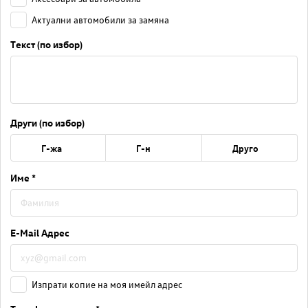
Актуални автомобили за замяна
Текст (по избор)
Други (по избор)
Г-жа
Г-н
Друго
Име *
E-Mail Адрес
Изпрати копие на моя имейл адрес