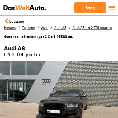
Das
Welt
Auto.
Вход
Връщане
Начало
Търсене
Audi
Audi A8
Audi A8 L 4.2 TDI quattro
Фиксиран обменен курс 1 € = 1.95583 лв.
Audi A8
L 4.2 TDI quattro