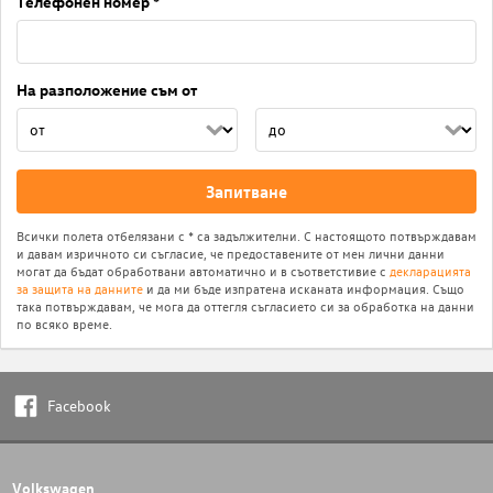
Телефонен номер *
На разположение съм от
Запитване
Всички полета отбелязани с * са задължителни. С настоящото потвърждавам
и давам изричното си съгласие, че предоставените от мен лични данни
могат да бъдат обработвани автоматично и в съответстивие с
декларацията
за защита на данните
и да ми бъде изпратена исканата информация. Също
така потвърждавам, че мога да оттегля съгласието си за обработка на данни
по всяко време.
Facebook
Volkswagen