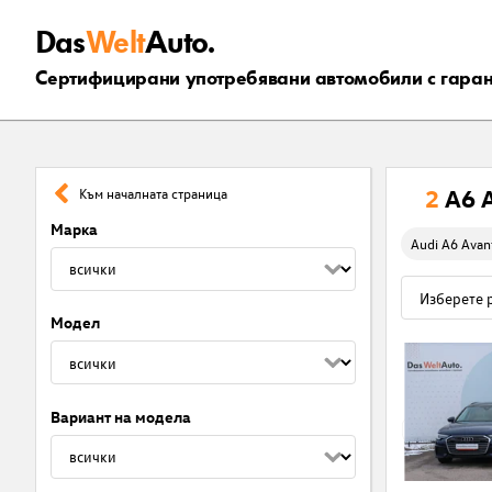
Das
Welt
Auto.
Сертифицирани употребявани автомобили с гара
2
A6 
Към началната страница
Марка
Audi A6 Avan
Модел
Вариант на модела