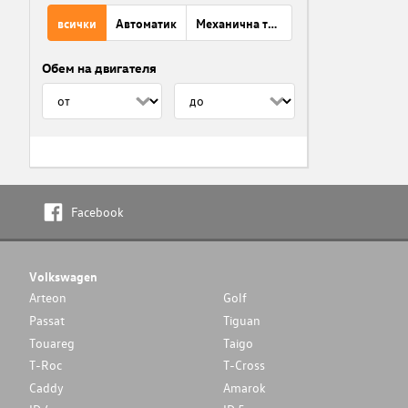
всички
Автоматик
Механична трансмисия
Обем на двигателя
Facebook
Volkswagen
Arteon
Golf
Passat
Tiguan
Touareg
Taigo
T-Roc
T-Cross
Caddy
Amarok