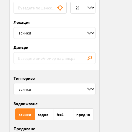
Локация
Дилъри
Тип гориво
Задвижване
всички
задно
4x4
предно
Предаване