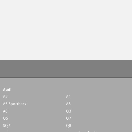
Audi
A3
A4
A5 Sportback
A6
A8
Q3
Q5
Q7
SQ7
Q8