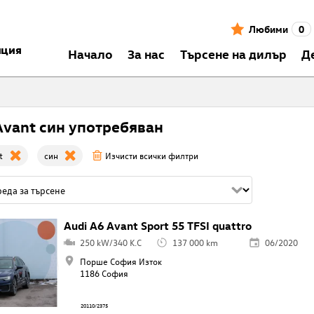
Любими
0
нция
Началo
За нас
Търсене на дилър
Д
Avant син употребяван
t
син
Изчисти всички филтри
Audi A6 Avant Sport 55 TFSI quattro
250 kW/340 K.C
137 000 km
06/2020
Порше София Изток
1186 София
20110/2375