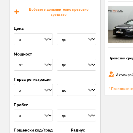
Добавете допълнително превозно
средство
Цена
Мощност
Превозни сре
Активирай
Първа регистрация
* Показване н
Пробег
Пощенски код/град
Радиус