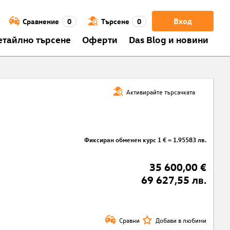
Вход
Сравнение
0
Търсене
0
етайлно търсене
Оферти
Das Blog и новини
Активирайте търсачката
Фиксиран обменен курс 1 € = 1.95583 лв.
35 600,00 €
69 627,55 лв.
Сравни
Добави в любими