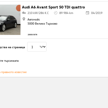
Audi A6 Avant Sport 50 TDI quattro
210 kW/286 K.C
89 984 km
04/2019
Авточойс
5000 Велико Търново
20005/3078
дства на страница
те търсачката
а правното известие