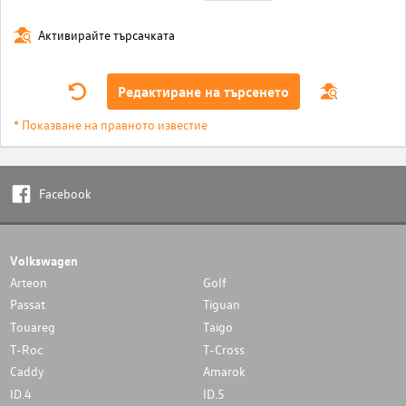
Активирайте търсачката
Редактиране на търсенето
* Показване на правното известие
Facebook
Volkswagen
Arteon
Golf
Passat
Tiguan
Touareg
Taigo
T-Roc
T-Cross
Caddy
Amarok
ID.4
ID.5