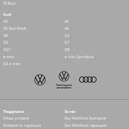
ID.Buzz
Audi
A3
A4
A5 Sportback
A6
A8
Q3
Q5
Q7
SQ7
Q8
e-tron
e-tron Sportback
Q4 e-tron
Поддръжка
За нас
Общи условия
Das WeltAuto България
Условия по гаранция
Das WeltAuto гаранция