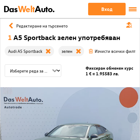
Das
Welt
Auto.
Вход
Редактиране на търсенето
1
A5 Sportback зелен употребяван
Audi A5 Sportback
зелен
Изчисти всички филтр
Фиксиран обменен курс
1 € = 1.95583 лв.