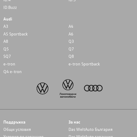
ID.Buzz
Audi
A3
A4
A5 Sportback
A6
A8
Q3
Q5
Q7
SQ7
Q8
e-tron
e-tron Sportback
Q4 e-tron
Поддръжка
За нас
Общи условия
Das WeltAuto България
Условия по гаранция
Das WeltAuto гаранция