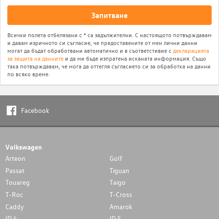
Запитване
Всички полета отбелязани с * са задължителни. С настоящото потвърждавам
и давам изричното си съгласие, че предоставените от мен лични данни
могат да бъдат обработвани автоматично и в съответстивие с
декларацията
за защита на данните
и да ми бъде изпратена исканата информация. Също
така потвърждавам, че мога да оттегля съгласието си за обработка на данни
по всяко време.
Facebook
Volkswagen
Arteon
Golf
Passat
Tiguan
Touareg
Taigo
T-Roc
T-Cross
Caddy
Amarok
ID.4
ID.5