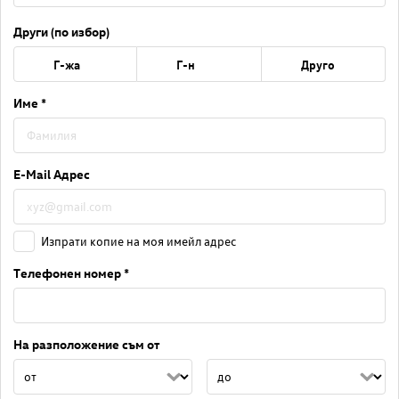
Други (по избор)
Г-жа
Г-н
Друго
Име *
E-Mail Адрес
Изпрати копие на моя имейл адрес
Телефонен номер *
На разположение съм от