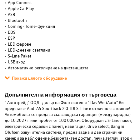
App Connect
Apple CarPlay
ASR
Bluetooth
Coming-Home-функция
EDS
ESP
LED фарове
LED-дневни светлини
S-Line Paket
USB вход
Автоматично регулиране на дистанцията
Покажи цялото оборудване
Допълнителна информация от търговеца
" Автотрейд" ООД -дилър на Фолксваген и " Das WeltAuto" Ви
представя: Audi A5 Sportback 2.0 TDI S-Line в отлично състояние!
Автомобилът се продава със заводска гаранция (международна)
до 10.2027г. или пробег от 100 000км. Оборудван с S-Line пакет,
електрически седалки с памет, навигация, drive select, Bang &
Olufsen озвучителна система, предна задна и две странични
камери за наблюдение,безконтактен достъп, печка,теглич, втори