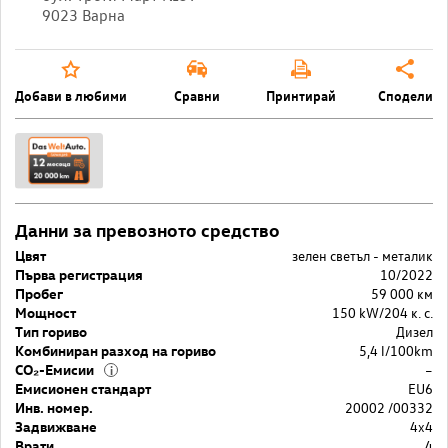
9023 Варна
Добави в любими
Сравни
Принтирай
Сподели
Данни за превозното средство
Цвят
зелен светъл - металик
Първа регистрация
10/2022
Пробег
59 000 км
Мощност
150 kW/204 к. с.
Тип гориво
Дизел
Комбиниран разход на гориво
5,4 l/100km
CO₂-Емисии
–
i
Емисионен стандарт
EU6
Инв. номер.
20002 /00332
Задвижване
4x4
Врати
4