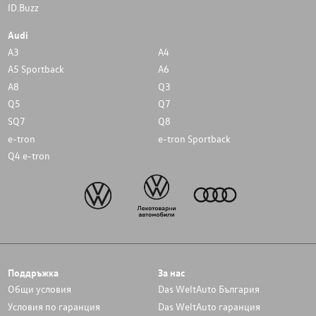
ID.Buzz
Audi
A3
A4
A5 Sportback
A6
A8
Q3
Q5
Q7
SQ7
Q8
e-tron
e-tron Sportback
Q4 e-tron
Поддръжка
За нас
Общи условия
Das WeltAuto България
Условия по гаранция
Das WeltAuto гаранция