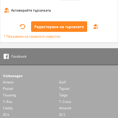
Активирайте търсачката
Редактиране на търсенето
* Показване на правното известие
Facebook
Volkswagen
Arteon
Golf
Passat
Tiguan
Touareg
Taigo
T-Roc
T-Cross
Caddy
Amarok
ID.4
ID.5