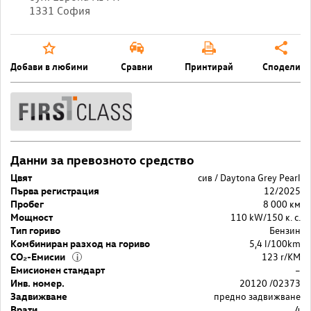
1331 София
Добави в любими
Сравни
Принтирай
Сподели
Данни за превозното средство
Цвят
сив / Daytona Grey Pearl
Първа регистрация
12/2025
Пробег
8 000 км
Мощност
110 kW/150 к. с.
Тип гориво
Бензин
Комбиниран разход на гориво
5,4 l/100km
CO₂-Емисии
123 r/KM
i
Емисионен стандарт
–
Инв. номер.
20120 /02373
Задвижване
предно задвижване
Врати
4