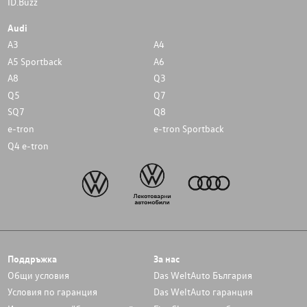
ID.Buzz
Audi
A3
A4
A5 Sportback
A6
A8
Q3
Q5
Q7
SQ7
Q8
e-tron
e-tron Sportback
Q4 e-tron
Поддръжка
За нас
Общи условия
Das WeltAuto България
Условия по гаранция
Das WeltAuto гаранция