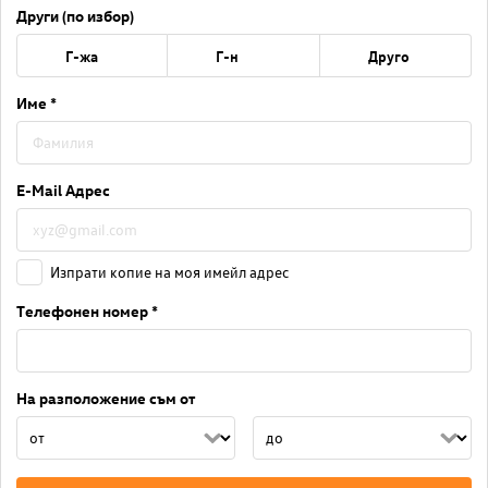
Други (по избор)
Г-жа
Г-н
Друго
Име *
E-Mail Адрес
Изпрати копие на моя имейл адрес
Телефонен номер *
На разположение съм от