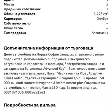
Места
5
Предишен собственик
1
Обем на двигателя
1 498 cм³
Каросерия
Хечбек
Собствено тегло
–
Общо тегло
–
Тип предавка
Автоматик
Допълнителна информация от търговеца
Демо автомобила на Порше София Запад със специално ценово
предимство. Допълнително обордуване :Електрическо
регулиране на седалката на шофьора, Електрическо отваряне и
затваряне на багажника, Advanced Key" - безключово централно
заключване и и запалване , Пакет "Черна оптика Plus , Adaptive
Cruis Control, Удължена гаранция с 3 години до общ пробег 150
000 км, Audi connect Navigation & Infotainment plus Свързване на
автомобила с интернет, Matrix LED и др. За повече инф. тел.
0884894036, 0885652542
Подробности за дилъра