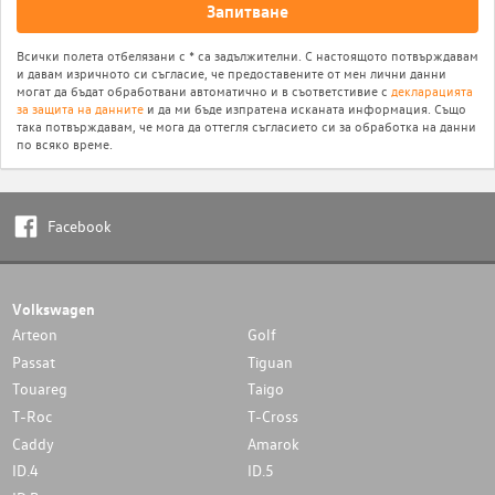
Запитване
Всички полета отбелязани с * са задължителни. С настоящото потвърждавам
и давам изричното си съгласие, че предоставените от мен лични данни
могат да бъдат обработвани автоматично и в съответстивие с
декларацията
за защита на данните
и да ми бъде изпратена исканата информация. Също
така потвърждавам, че мога да оттегля съгласието си за обработка на данни
по всяко време.
Facebook
Volkswagen
Arteon
Golf
Passat
Tiguan
Touareg
Taigo
T-Roc
T-Cross
Caddy
Amarok
ID.4
ID.5