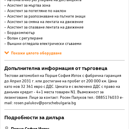
Асистент за мъртва зона
Асистент за потегляне по наклон
Асистент за разпознаване на пътните знаци
Асистент за смяна на лентата на движение
Асистент за спазване лентата на движение
Бордкомпютър
Волан с регулиране
Външни огледала електрически сгъваеми
Покажи цялото оборудване
Допълнителна информация от търговеца
Тестови автомобил на Порше София Изток с фабрична гаранция
до Април 2031 г. или достигане на пробег от 200 000 км. Цена
като нов 32 361 евро с ДДС. Цената е с включено ДДС с право на
данъчен кредит - 4+1 места товарен N1. Възможност за
лизинговане. Лице за контакт: Росен Палуков тел.: 0885176033 e-
mail:
rosen.palukov@porschebulgaria.bg
Подробности за дилъра
Порше София Изток