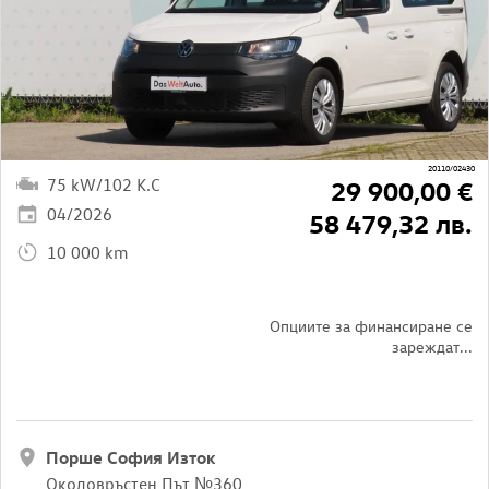
20110/02430
75 kW/102 K.C
29 900,00 €
04/2026
58 479,32 лв.
10 000 km
Опциите за финансиране се
зареждат...
Порше София Изток
Околовръстен Път №360