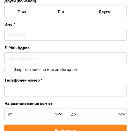
Други (по избор)
Г-жа
Г-н
Друго
Име *
E-Mail Адрес
Изпрати копие на моя имейл адрес
Телефонен номер *
На разположение съм от
Запитване