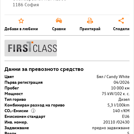
1186 София
Добави в любими
Сравни
Принтирай
Сподели
Данни за превозното средство
Цвят
Бял / Candy White
Първа регистрация
04/2026
Пробег
10 000 км
Мощност
75 kW/102 к. с.
Тип гориво
Дизел
Комбиниран разход на гориво
5,3 l/100km
CO₂-Емисии
140 r/KM
i
Емисионен стандарт
EU6
Инв. номер.
20110 /02430
Задвижване
предно задвижване
Врати
5