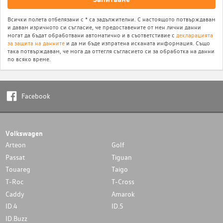
Всички полета отбелязани с * са задължителни. С настоящото потвърждавам
и давам изричното си съгласие, че предоставените от мен лични данни
могат да бъдат обработвани автоматично и в съответстивие с
декларацията
за защита на данните
и да ми бъде изпратена исканата информация. Също
така потвърждавам, че мога да оттегля съгласието си за обработка на данни
по всяко време.
Facebook
Volkswagen
Arteon
Golf
Passat
Tiguan
Touareg
Taigo
T-Roc
T-Cross
Caddy
Amarok
ID.4
ID.5
ID.Buzz