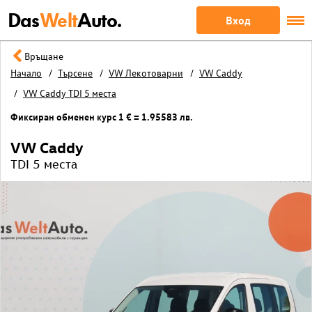
Das
Welt
Auto.
Вход
Връщане
Начало
Търсене
VW Лекотоварни
VW Caddy
VW Caddy TDI 5 места
Фиксиран обменен курс 1 € = 1.95583 лв.
VW Caddy
TDI 5 места