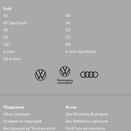
Audi
A3
A4
A5 Sportback
A6
A8
Q3
Q5
Q7
SQ7
Q8
e-tron
e-tron Sportback
Q4 e-tron
Поддръжка
За нас
Общи условия
Das WeltAuto България
Условия по гаранция
Das WeltAuto гаранция
Инструкция за “бисквитките”
FirstClass автомобили