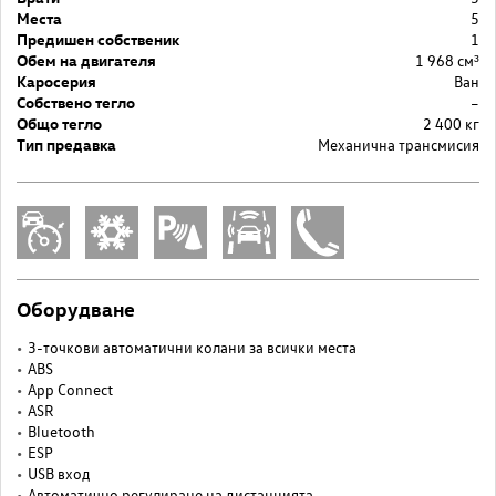
Места
5
Предишен собственик
1
Обем на двигателя
1 968 cм³
Каросерия
Ван
Собствено тегло
–
Общо тегло
2 400 кг
Тип предавка
Механична трансмисия
Оборудване
3-точкови автоматични колани за всички места
ABS
App Connect
ASR
Bluetooth
ESP
USB вход
Автоматично регулиране на дистанцията