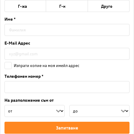
Г-жа
Г-н
Друго
Име *
E-Mail Адрес
Изпрати копие на моя имейл адрес
Телефонен номер *
На разположение съм от
Запитване