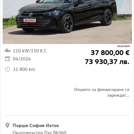
20110/02297
110 kW/150 K.C
37 800,00 €
04/2024
73 930,37 лв.
31 800 km
Опциите за финансиране се
зареждат...
Порше София Изток
Околовръстен Път №360