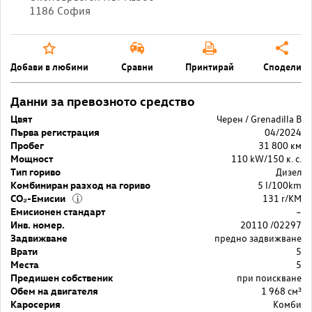
1186 София
Добави в любими
Сравни
Принтирай
Сподели
Данни за превозното средство
Цвят
Черен / Grenadilla B
Първа регистрация
04/2024
Пробег
31 800 км
Мощност
110 kW/150 к. с.
Тип гориво
Дизел
Комбиниран разход на гориво
5 l/100km
CO₂-Емисии
131 r/KM
i
Емисионен стандарт
–
Инв. номер.
20110 /02297
Задвижване
предно задвижване
Врати
5
Места
5
Предишен собственик
при поискване
Обем на двигателя
1 968 cм³
Каросерия
Комби