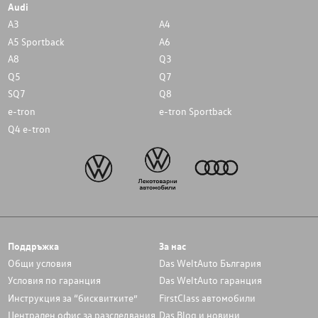
Audi
A3
A4
A5 Sportback
A6
A8
Q3
Q5
Q7
SQ7
Q8
e-tron
e-tron Sportback
Q4 e-tron
Поддръжка
За нас
Общи условия
Das WeltAuto България
Условия по гаранция
Das WeltAuto гаранция
Инструкция за “бисквитките”
FirstClass автомобили
Централен офис за разследвания
Das Blog и новини