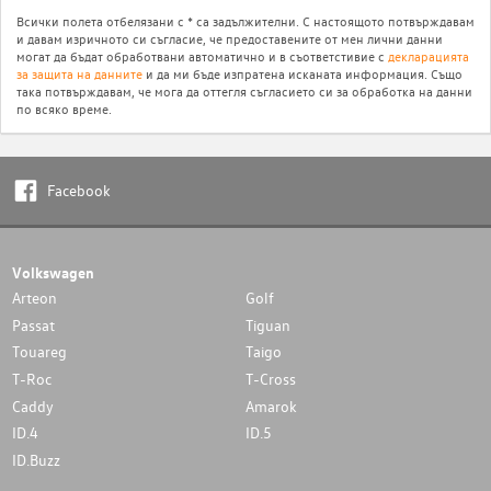
Всички полета отбелязани с * са задължителни. С настоящото потвърждавам
и давам изричното си съгласие, че предоставените от мен лични данни
могат да бъдат обработвани автоматично и в съответстивие с
декларацията
за защита на данните
и да ми бъде изпратена исканата информация. Също
така потвърждавам, че мога да оттегля съгласието си за обработка на данни
по всяко време.
Facebook
Volkswagen
Arteon
Golf
Passat
Tiguan
Touareg
Taigo
T-Roc
T-Cross
Caddy
Amarok
ID.4
ID.5
ID.Buzz