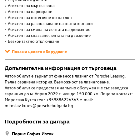
Асистент за мъртва зона
Асистент за паркиране
Асистент за потегляне по наклон
Асистент за разпознаване на пътните знаци
Асистент за смяна на лентата на движение
Асистент за спазване лентата на движение
Безконтактно отключване
Покажи цялото оборудване
Допълнителна информация от търговеца
Автомобилът е върнат от финансов лизинг от Porsche Leasing.
Пълна сервизна история. Възможност за лизинговане.
Автомобилът се предоставя напълно обслужен и е със заводска
гаранция до м. Април 2029 г. или до 150 000 км. Лице за контакт:
Мирослав Кутев тел.: +359886226363 e-mail:
miroslav.kutev@porschebulgaria.bg
Подробности за дилъра
Порше София Изток