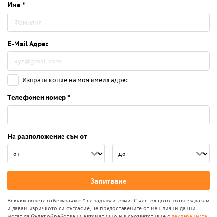
Име *
E-Mail Адрес
Изпрати копие на моя имейл адрес
Телефонен номер *
На разположение съм от
Запитване
Всички полета отбелязани с * са задължителни. С настоящото потвърждавам
и давам изричното си съгласие, че предоставените от мен лични данни
могат да бъдат обработвани автоматично и в съответстивие с
декларацията