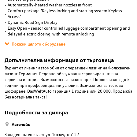
Automatically-heated washer nozzles in front
Comfort package "Keyless locking and starting system Keyless
Access"
Dynamic Road Sign Display
Easy Open - sensor controlled luggage compartment opening and
delayed electric closing, with remote unlocking
Покажи цялото оборудване
Допълнителна информация от търговеца
Върнат от лизинг автомобил от оперативен лизинг на Фолксваген
лизинг Германия. Редовно обслужван и сервизиран- пълна
сервизна история. Възможност за лизинг през Порше лизинг до 5
години при преференциални условия. Възможност за тестово
шофиране. DasWeltAuto гаранция 1 година или 20 000. Продажба
без нотариална такса!
Подробности за дилъра
Авточойс
Западен пътен възел, ул. "Козлуджа" 27