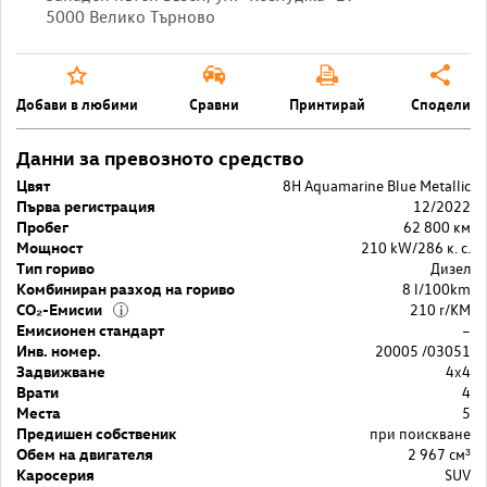
5000 Велико Търново
Добави в любими
Сравни
Принтирай
Сподели
Данни за превозното средство
Цвят
8H Aquamarine Blue Metallic
Първа регистрация
12/2022
Пробег
62 800 км
Мощност
210 kW/286 к. с.
Тип гориво
Дизел
Комбиниран разход на гориво
8 l/100km
CO₂-Емисии
210 r/KM
i
Емисионен стандарт
–
Инв. номер.
20005 /03051
Задвижване
4x4
Врати
4
Места
5
Предишен собственик
при поискване
Обем на двигателя
2 967 cм³
Каросерия
SUV