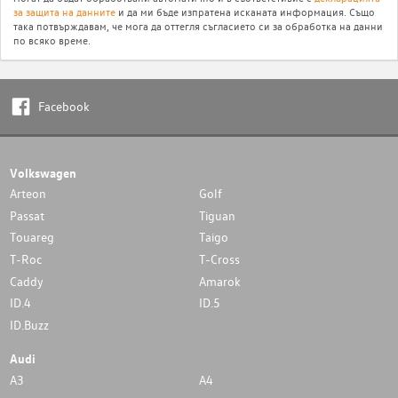
за защита на данните
и да ми бъде изпратена исканата информация. Също
така потвърждавам, че мога да оттегля съгласието си за обработка на данни
по всяко време.
Facebook
Volkswagen
Arteon
Golf
Passat
Tiguan
Touareg
Taigo
T-Roc
T-Cross
Caddy
Amarok
ID.4
ID.5
ID.Buzz
Audi
A3
A4