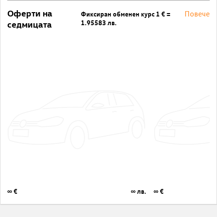
Оферти на
Повече
Фиксиран обменен курс 1 € =
1.95583 лв.
седмицата
∞ €
∞ лв.
∞ €