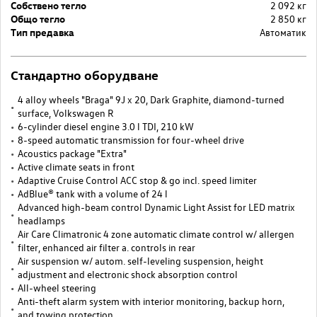
Собствено тегло
2 092 кг
Общо тегло
2 850 кг
Тип предавка
Автоматик
Стандартно оборудване
4 alloy wheels "Braga" 9J x 20, Dark Graphite, diamond-turned
surface, Volkswagen R
6-cylinder diesel engine 3.0 l TDI, 210 kW
8-speed automatic transmission for four-wheel drive
Acoustics package "Extra"
Active climate seats in front
Adaptive Cruise Control ACC stop & go incl. speed limiter
AdBlue® tank with a volume of 24 l
Advanced high-beam control Dynamic Light Assist for LED matrix
headlamps
Air Care Climatronic 4 zone automatic climate control w/ allergen
filter, enhanced air filter a. controls in rear
Air suspension w/ autom. self-leveling suspension, height
adjustment and electronic shock absorption control
All-wheel steering
Anti-theft alarm system with interior monitoring, backup horn,
and towing protection