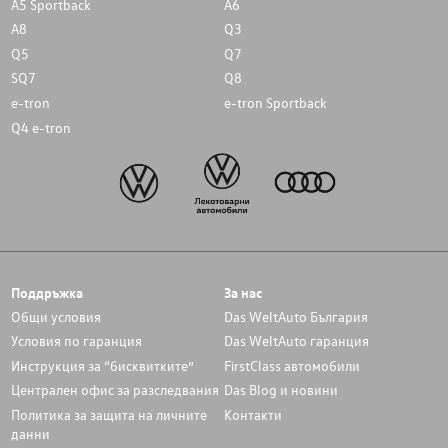
A5 Sportback
A6
A8
Q3
Q5
Q7
SQ7
Q8
e-tron
e-tron Sportback
Q4 e-tron
Поддръжка
За нас
Общи условия
Das WeltAuto България
Условия по гаранция
Das WeltAuto гаранция
Инструкция за “бисквитките”
FirstClass автомобили
Централен офис за разследвания
Das Blog и новини
Политика за защита на личните
Контакти
данни