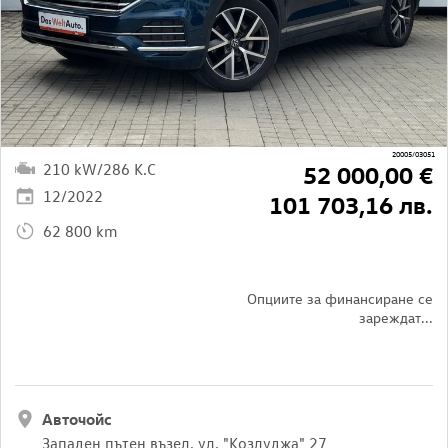
20005/03051
210 kW/286 K.C
52 000,00 €
12/2022
101 703,16 лв.
62 800 km
Опциите за финансиране се
зареждат...
Авточойс
Западен пътен възел, ул. "Козлуджа" 27