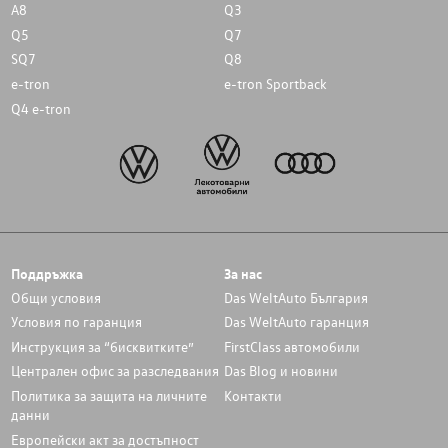
A8
Q3
Q5
Q7
SQ7
Q8
e-tron
e-tron Sportback
Q4 e-tron
Поддръжка
За нас
Общи условия
Das WeltAuto България
Условия по гаранция
Das WeltAuto гаранция
Инструкция за “бисквитките”
FirstClass автомобили
Централен офис за разследвания
Das Blog и новини
Политика за защита на личните
Контакти
данни
Европейски акт за достъпност