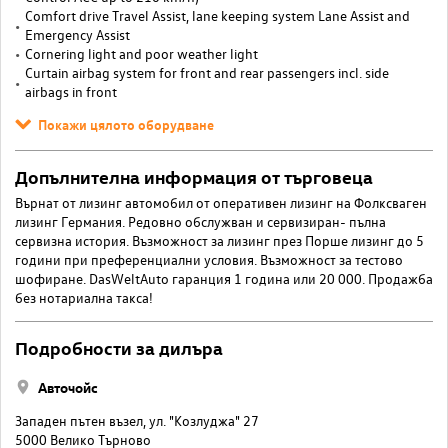
Comfort drive Travel Assist, lane keeping system Lane Assist and
Emergency Assist
Cornering light and poor weather light
Curtain airbag system for front and rear passengers incl. side
airbags in front
Покажи цялото оборудване
Допълнителна информация от търговеца
Върнат от лизинг автомобил от оперативен лизинг на Фолксваген
лизинг Германия. Редовно обслужван и сервизиран- пълна
сервизна история. Възможност за лизинг през Порше лизинг до 5
години при преференциални условия. Възможност за тестово
шофиране. DasWeltAuto гаранция 1 година или 20 000. Продажба
без нотариална такса!
Подробности за дилъра
Авточойс
Западен пътен възел, ул. "Козлуджа" 27
5000 Велико Търново