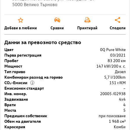
5000 Велико Търново
Добави в любими
Сравни
Принтирай
Сподели
Данни за превозното средство
Цвят
0Q Pure White
Първа регистрация
03/2021
Пробег
83 200 км
Мощност
147 kW/200 к. с.
Тип гориво
Дизел
Комбиниран разход на гориво
5,7 l/100km
CO₂-Емисии
151 r/KM
i
Емисионен стандарт
–
Инв. номер.
20005 /02938
Задвижване
4x4
Врати
4
Места
5
Предишен собственик
при поискване
Обем на двигателя
1 968 cм³
Каросерия
Комби