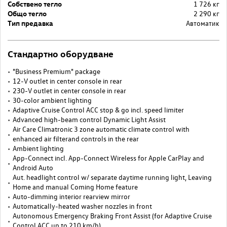
Собствено тегло
1 726 кг
Общо тегло
2 290 кг
Тип предавка
Автоматик
Стандартно оборудване
"Business Premium" package
12-V outlet in center console in rear
230-V outlet in center console in rear
30-color ambient lighting
Adaptive Cruise Control ACC stop & go incl. speed limiter
Advanced high-beam control Dynamic Light Assist
Air Care Climatronic 3 zone automatic climate control with
enhanced air filterand controls in the rear
Ambient lighting
App-Connect incl. App-Connect Wireless for Apple CarPlay and
Android Auto
Aut. headlight control w/ separate daytime running light, Leaving
Home and manual Coming Home feature
Auto-dimming interior rearview mirror
Automatically-heated washer nozzles in front
Autonomous Emergency Braking Front Assist (for Adaptive Cruise
Control ACC up to 210 km/h)