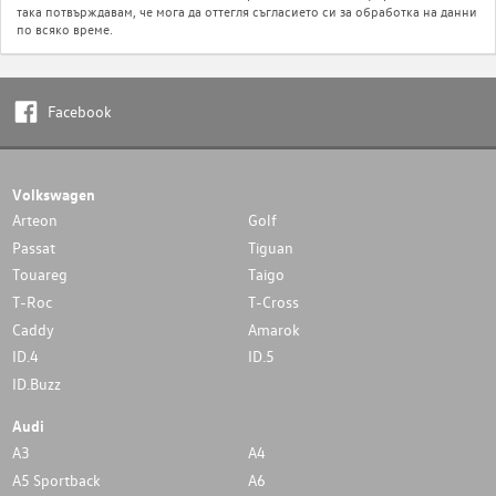
така потвърждавам, че мога да оттегля съгласието си за обработка на данни
по всяко време.
Facebook
Volkswagen
Arteon
Golf
Passat
Tiguan
Touareg
Taigo
T-Roc
T-Cross
Caddy
Amarok
ID.4
ID.5
ID.Buzz
Audi
A3
A4
A5 Sportback
A6