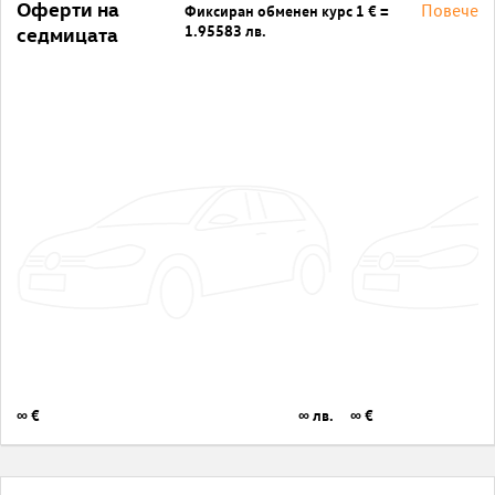
Оферти на
Повече
Фиксиран обменен курс 1 € =
1.95583 лв.
седмицата
∞ €
∞ лв.
∞ €