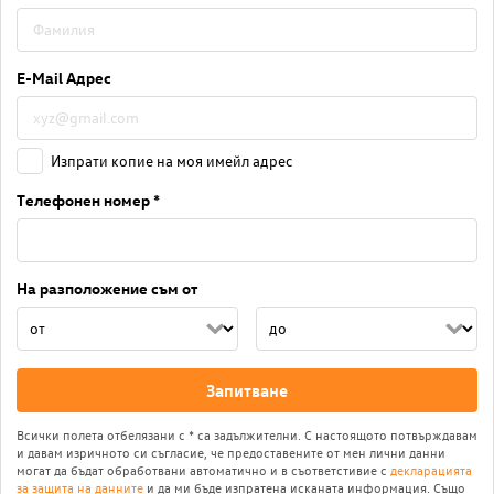
E-Mail Адрес
Изпрати копие на моя имейл адрес
Телефонен номер *
На разположение съм от
Запитване
Всички полета отбелязани с * са задължителни. С настоящото потвърждавам
и давам изричното си съгласие, че предоставените от мен лични данни
могат да бъдат обработвани автоматично и в съответстивие с
декларацията
за защита на данните
и да ми бъде изпратена исканата информация. Също