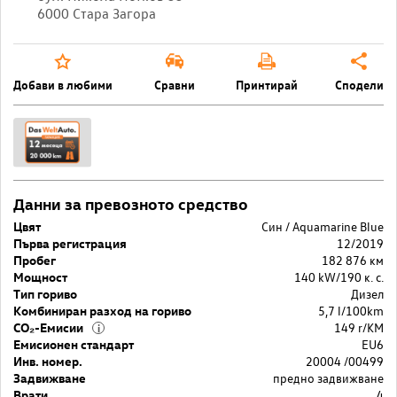
6000 Стара Загора
Добави в любими
Сравни
Принтирай
Сподели
Данни за превозното средство
Цвят
Син / Aquamarine Blue
Първа регистрация
12/2019
Пробег
182 876 км
Мощност
140 kW/190 к. с.
Тип гориво
Дизел
Комбиниран разход на гориво
5,7 l/100km
CO₂-Емисии
149 r/KM
i
Емисионен стандарт
EU6
Инв. номер.
20004 /00499
Задвижване
предно задвижване
Врати
4