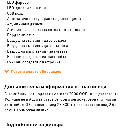
LED фарове
LED-дневни светлини
USB вход
Автоматично регулиране на дистанцията
Алуминиеви джанти
Асистент за разпознаване на пътните знаци
Бордкомпютър
Въздушна възглавница за водача
Въздушна възглавница за пътника
Въздушни възглавници за главата
Външни огледала с ел. настройка
Външни огледала с настройка
Покажи цялото оборудване
Допълнителна информация от търговеца
Автомобилът се продава от Автохит 2000 ООД- представител на
Фолксваген и Ауди за Стара Загора и региона. Върнат от лизинг
автомобил. Oбслужване след 25 500 км, сервизна книжка, 2 бр.
ключа. Възможен лизинг!
Подробности за дилъра