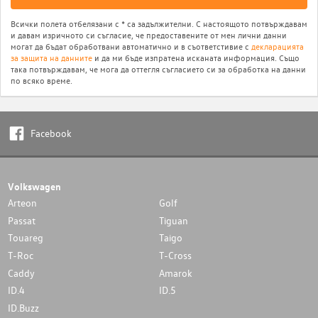
Всички полета отбелязани с * са задължителни. С настоящото потвърждавам
и давам изричното си съгласие, че предоставените от мен лични данни
могат да бъдат обработвани автоматично и в съответстивие с
декларацията
за защита на данните
и да ми бъде изпратена исканата информация. Също
така потвърждавам, че мога да оттегля съгласието си за обработка на данни
по всяко време.
Facebook
Volkswagen
Arteon
Golf
Passat
Tiguan
Touareg
Taigo
T-Roc
T-Cross
Caddy
Amarok
ID.4
ID.5
ID.Buzz