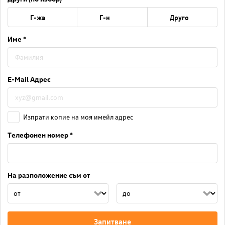
Г-жа
Г-н
Друго
Име *
E-Mail Адрес
Изпрати копие на моя имейл адрес
Телефонен номер *
На разположение съм от
Запитване