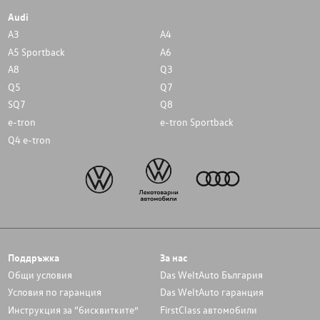
Audi
A3
A4
A5 Sportback
A6
A8
Q3
Q5
Q7
SQ7
Q8
e-tron
e-tron Sportback
Q4 e-tron
Поддръжка
За нас
Общи условия
Das WeltAuto България
Условия по гаранция
Das WeltAuto гаранция
Инструкция за “бисквитките”
FirstClass автомобили