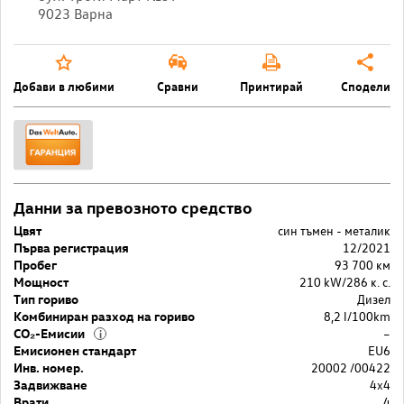
9023 Варна
Добави в любими
Сравни
Принтирай
Сподели
Данни за превозното средство
Цвят
син тъмен - металик
Първа регистрация
12/2021
Пробег
93 700 км
Мощност
210 kW/286 к. с.
Тип гориво
Дизел
Комбиниран разход на гориво
8,2 l/100km
CO₂-Емисии
–
i
Емисионен стандарт
EU6
Инв. номер.
20002 /00422
Задвижване
4x4
Врати
4