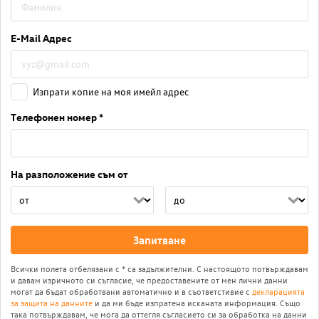
E-Mail Адрес
Изпрати копие на моя имейл адрес
Телефонен номер *
На разположение съм от
Запитване
Всички полета отбелязани с * са задължителни. С настоящото потвърждавам
и давам изричното си съгласие, че предоставените от мен лични данни
могат да бъдат обработвани автоматично и в съответстивие с
декларацията
за защита на данните
и да ми бъде изпратена исканата информация. Също
така потвърждавам, че мога да оттегля съгласието си за обработка на данни