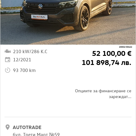
20002/00422
210 kW/286 K.C
52 100,00 €
12/2021
101 898,74 лв.
93 700 km
Опциите за финансиране се
зареждат...
AUTOTRADE
бул. Трети Март №59