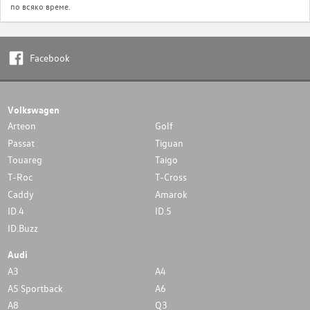
по всяко време.
Facebook
Volkswagen
Arteon
Golf
Passat
Tiguan
Touareg
Taigo
T-Roc
T-Cross
Caddy
Amarok
ID.4
ID.5
ID.Buzz
Audi
A3
A4
A5 Sportback
A6
A8
Q3