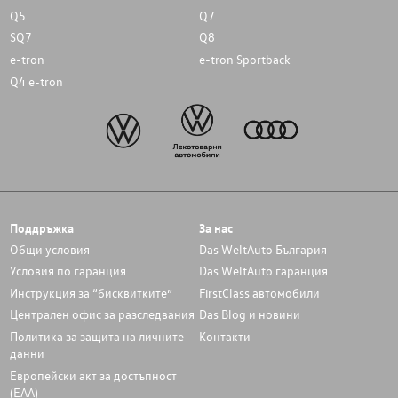
Q5
Q7
SQ7
Q8
e-tron
e-tron Sportback
Q4 e-tron
Поддръжка
За нас
Общи условия
Das WeltAuto България
Условия по гаранция
Das WeltAuto гаранция
Инструкция за “бисквитките”
FirstClass автомобили
Централен офис за разследвания
Das Blog и новини
Политика за защита на личните
Контакти
данни
Европейски акт за достъпност
(ЕАА)