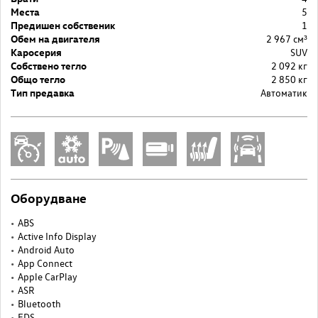
Места
5
Предишен собственик
1
Обем на двигателя
2 967 cм³
Каросерия
SUV
Собствено тегло
2 092 кг
Общо тегло
2 850 кг
Тип предавка
Автоматик
Оборудване
ABS
Active Info Display
Android Auto
App Connect
Apple CarPlay
ASR
Bluetooth
EDS