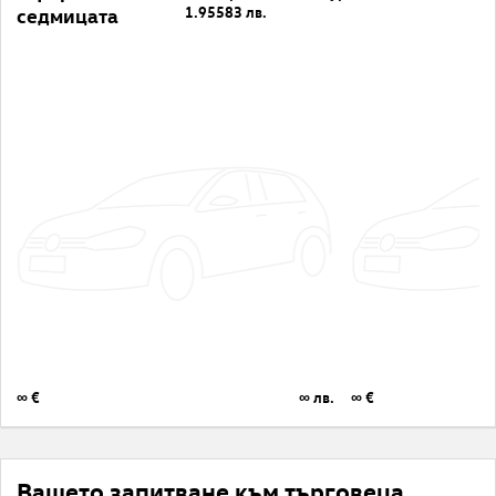
1.95583 лв.
седмицата
∞ €
∞ лв.
∞ €
Вашето запитване към търговеца