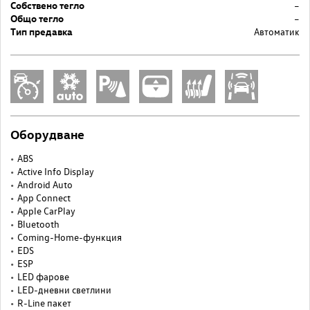
Собствено тегло
–
Общо тегло
–
Тип предавка
Автоматик
Оборудване
ABS
Active Info Display
Android Auto
App Connect
Apple CarPlay
Bluetooth
Coming-Home-функция
EDS
ESP
LED фарове
LED-дневни светлини
R-Line пакет