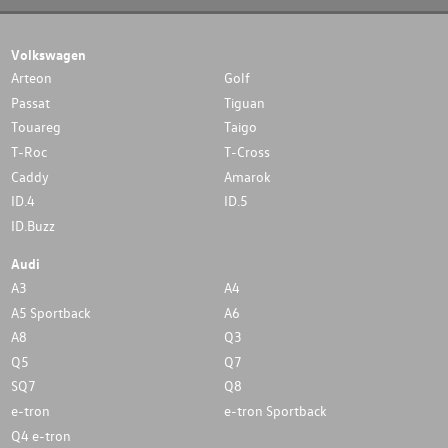
Volkswagen
Arteon
Golf
Passat
Tiguan
Touareg
Taigo
T-Roc
T-Cross
Caddy
Amarok
ID.4
ID.5
ID.Buzz
Audi
A3
A4
A5 Sportback
A6
A8
Q3
Q5
Q7
SQ7
Q8
e-tron
e-tron Sportback
Q4 e-tron