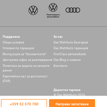
Поддръжка
За нас
Общи условия
Das WeltAuto България
Условия по гаранция
Das WeltAuto гаранция
Инструкция за “бисквитките”
FirstClass автомобили
Централен офис за разследвания
Das Blog и новини
Политика за защита на личните
Контакти
данни
Европейски акт за достъпност
(ЕАА)
Директно търсене
© Das WeltAuto 2026
+359 52 570 700
Направи запитване