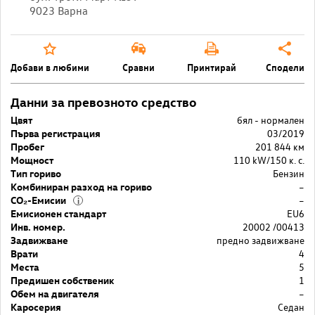
9023 Варна
Добави в любими
Сравни
Принтирай
Сподели
Данни за превозното средство
Цвят
бял - нормален
Първа регистрация
03/2019
Пробег
201 844 км
Мощност
110 kW/150 к. с.
Тип гориво
Бензин
Комбиниран разход на гориво
–
CO₂-Емисии
–
i
Емисионен стандарт
EU6
Инв. номер.
20002 /00413
Задвижване
предно задвижване
Врати
4
Места
5
Предишен собственик
1
Обем на двигателя
–
Каросерия
Седан