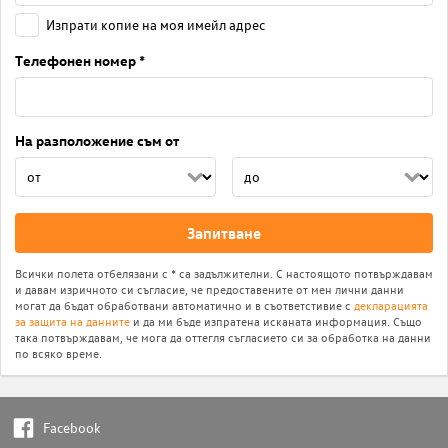
Изпрати копие на моя имейл адрес
Телефонен номер *
На разположение съм от
Запитване
Всички полета отбелязани с * са задължителни. С настоящото потвърждавам
и давам изричното си съгласие, че предоставените от мен лични данни
могат да бъдат обработвани автоматично и в съответстивие с
декларацията
за защита на данните
и да ми бъде изпратена исканата информация. Също
така потвърждавам, че мога да оттегля съгласието си за обработка на данни
по всяко време.
Facebook