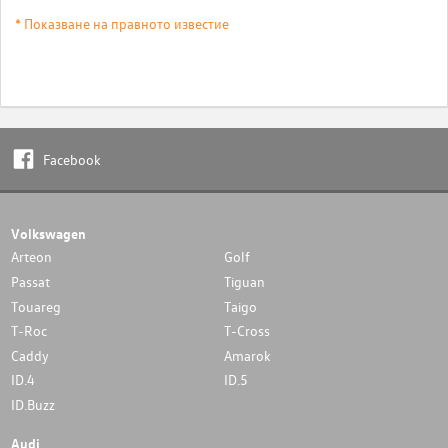
* Показване на правното известие
Facebook
Volkswagen
Arteon
Golf
Passat
Tiguan
Touareg
Taigo
T-Roc
T-Cross
Caddy
Amarok
ID.4
ID.5
ID.Buzz
Audi