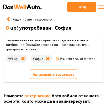
Das
Welt
Auto.
Вход
Редактиране на търсенето
0
up! употребяван- София
В момента няма налични превозни средства в желаната
комбинация. Опитайте отново с по-малко или различни
критерии за търсене:
VW up!
София
Изчисти всички филтри
Активирайте търсачката
Намерете
алтернатива
Автомобили от нашата
оферта, които може да ви заинтересуват: