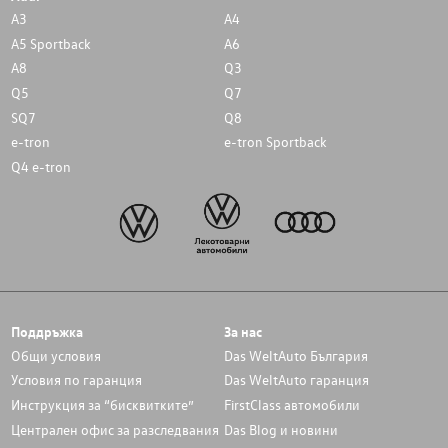
A3
A4
A5 Sportback
A6
A8
Q3
Q5
Q7
SQ7
Q8
e-tron
e-tron Sportback
Q4 e-tron
Поддръжка
За нас
Общи условия
Das WeltAuto България
Условия по гаранция
Das WeltAuto гаранция
Инструкция за “бисквитките”
FirstClass автомобили
Централен офис за разследвания
Das Blog и новини