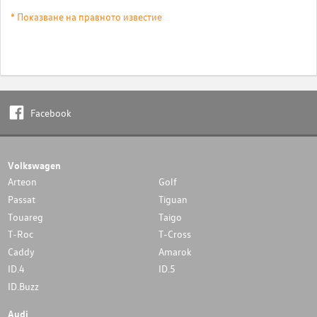
* Показване на правното известие
Facebook
Volkswagen
Arteon
Golf
Passat
Tiguan
Touareg
Taigo
T-Roc
T-Cross
Caddy
Amarok
ID.4
ID.5
ID.Buzz
Audi