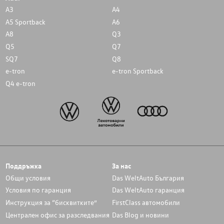
A3
A4
A5 Sportback
A6
A8
Q3
Q5
Q7
SQ7
Q8
e-tron
e-tron Sportback
Q4 e-tron
Поддръжка
За нас
Общи условия
Das WeltAuto България
Условия по гаранция
Das WeltAuto гаранция
Инструкция за “бисквитките”
FirstClass автомобили
Централен офис за разследвания
Das Blog и новини