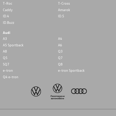
T-Roc
T-Cross
Caddy
Amarok
ID.4
ID.5
ID.Buzz
Audi
A3
A4
A5 Sportback
A6
A8
Q3
Q5
Q7
SQ7
Q8
e-tron
e-tron Sportback
Q4 e-tron