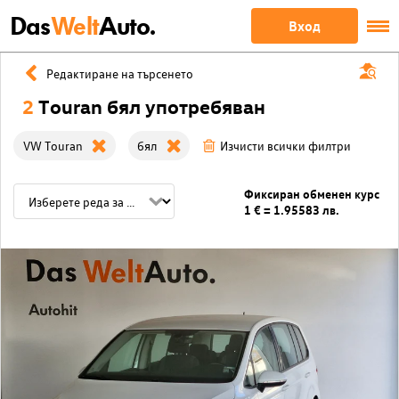
Das
Welt
Auto.
Вход
Редактиране на търсенето
2
Touran бял употребяван
VW Touran
бял
Изчисти всички филтри
Фиксиран обменен курс
1 € = 1.95583 лв.