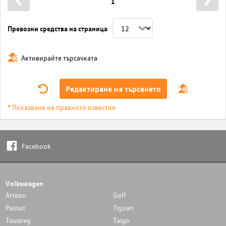
1
Превозни средства на страница
Активирайте търсачката
Редактиране на търсенето
* Показване на правното известие
Facebook
Volkswagen
Arteon
Golf
Passat
Tiguan
Touareg
Taigo