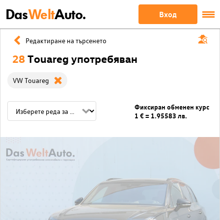
Das
Welt
Auto.
Вход
Редактиране на търсенето
28
Touareg употребяван
VW Touareg
Фиксиран обменен курс
1 € = 1.95583 лв.