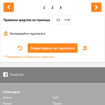
1
2
3
Превозни средства на страница
Активирайте търсачката
Редактиране на търсенето
* Показване на правното известие
Facebook
Volkswagen
Arteon
Golf
Passat
Tiguan