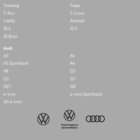
Touareg
Taigo
T-Roc
T-Cross
Caddy
Amarok
ID.4
ID.5
ID.Buzz
Audi
A3
A4
A5 Sportback
A6
A8
Q3
Q5
Q7
SQ7
Q8
e-tron
e-tron Sportback
Q4 e-tron