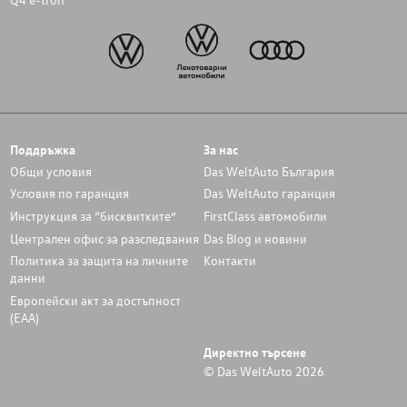
Поддръжка
За нас
Общи условия
Das WeltAuto България
Условия по гаранция
Das WeltAuto гаранция
Инструкция за “бисквитките”
FirstClass автомобили
Централен офис за разследвания
Das Blog и новини
Политика за защита на личните
Контакти
данни
Европейски акт за достъпност
(ЕАА)
Директно търсене
© Das WeltAuto 2026