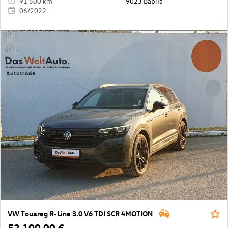
91 500 km
9023 Варна
06/2022
VW Touareg R-Line 3.0 V6 TDI SCR 4MOTION
52 100,00 €