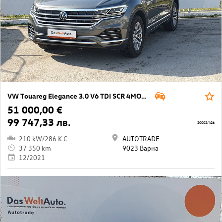
VW Touareg Elegance 3.0 V6 TDI SCR 4MOTION
51 000,00 €
99 747,33 лв.
20002/426
210 kW/286 K.C
AUTOTRADE
37 350 km
9023 Варна
12/2021