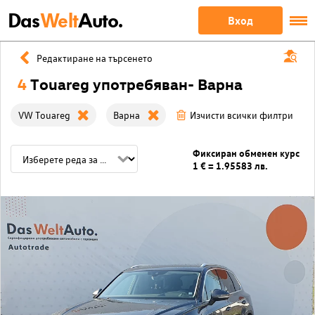
Das
Welt
Auto.
Вход
Редактиране на търсенето
4
Touareg употребяван- Варна
VW Touareg
Варна
Изчисти всички филтри
Фиксиран обменен курс
1 € = 1.95583 лв.