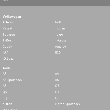
Volkswagen
Arteon
Golf
Passat
Tiguan
Touareg
Taigo
T-Roc
T-Cross
Caddy
Amarok
ID.4
ID.5
ID.Buzz
Audi
A3
A4
A5 Sportback
A6
A8
Q3
Q5
Q7
SQ7
Q8
e-tron
e-tron Sportback
Q4 e-tron