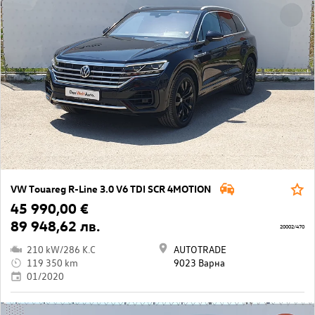
VW Touareg R-Line 3.0 V6 TDI SCR 4MOTION
45 990,00 €
89 948,62 лв.
20002/470
210 kW/286 K.C
AUTOTRADE
119 350 km
9023 Варна
01/2020