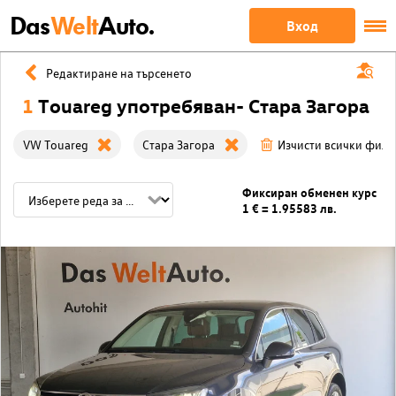
Das
Welt
Auto.
Вход
Редактиране на търсенето
1
Touareg употребяван- Стара Загора
VW Touareg
Стара Загора
Изчисти всички филт
Фиксиран обменен курс
1 € = 1.95583 лв.