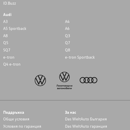
ID.Buzz
Audi
A3
A4
A5 Sportback
A6
A8
Q3
Q5
Q7
SQ7
Q8
e-tron
e-tron Sportback
Q4 e-tron
Поддръжка
За нас
Общи условия
Das WeltAuto България
Условия по гаранция
Das WeltAuto гаранция