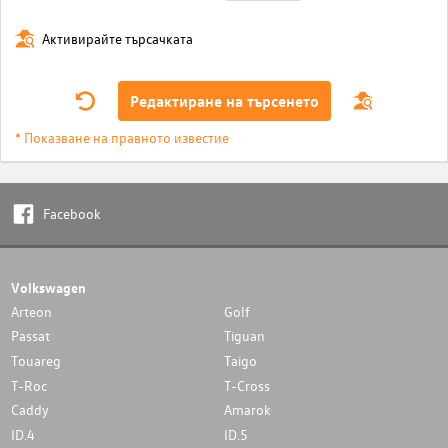
Активирайте търсачката
Редактиране на търсенето
* Показване на правното известие
Facebook
Volkswagen
Arteon
Golf
Passat
Tiguan
Touareg
Taigo
T-Roc
T-Cross
Caddy
Amarok
ID.4
ID.5