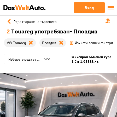
Das
Welt
Auto.
Вход
Редактиране на търсенето
2
Touareg употребяван- Пловдив
VW Touareg
Пловдив
Изчисти всички филтри
Фиксиран обменен курс
1 € = 1.95583 лв.