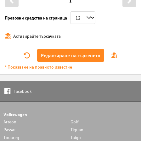
1
Превозни средства на страница
Активирайте търсачката
Редактиране на търсенето
* Показване на правното известие
Facebook
Volkswagen
Arteon
Golf
Passat
Tiguan
Touareg
Taigo