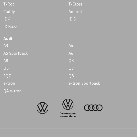
T-Roc
T-Cross
Caddy
Amarok
ID.4
ID.5
ID.Buzz
Audi
A3
A4
A5 Sportback
A6
A8
Q3
Q5
Q7
SQ7
Q8
e-tron
e-tron Sportback
Q4 e-tron