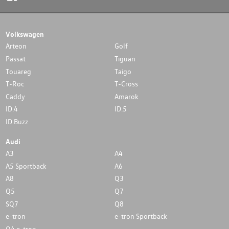
Volkswagen
Arteon
Golf
Passat
Tiguan
Touareg
Taigo
T-Roc
T-Cross
Caddy
Amarok
ID.4
ID.5
ID.Buzz
Audi
A3
A4
A5 Sportback
A6
A8
Q3
Q5
Q7
SQ7
Q8
e-tron
e-tron Sportback
Q4 e-tron