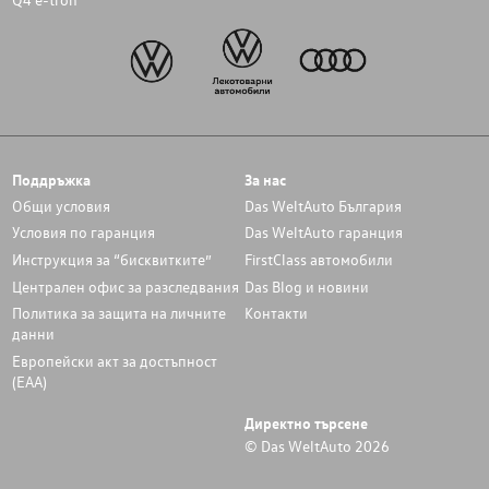
Поддръжка
За нас
Общи условия
Das WeltAuto България
Условия по гаранция
Das WeltAuto гаранция
Инструкция за “бисквитките”
FirstClass автомобили
Централен офис за разследвания
Das Blog и новини
Политика за защита на личните
Контакти
данни
Европейски акт за достъпност
(ЕАА)
Директно търсене
© Das WeltAuto 2026