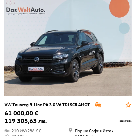
VW Touareg R-Line PA 3.0 V6 TDI SCR 4MOT
61 000,00 €
119 305,63 лв.
20110/2481
210 kW/286 K.C
Порше София Изток