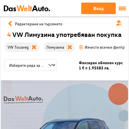
Das
Welt
Auto.
Вход
Редактиране на търсенето
4
VW Лимузина употребяван покупка
VW Touareg
Лимузина
Изчисти всички филтри
Фиксиран обменен курс
1 € = 1.95583 лв.