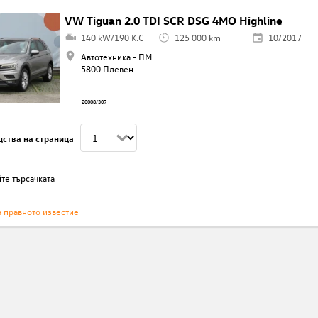
VW Tiguan 2.0 TDI SCR DSG 4MO Highline
140 kW/190 K.C
125 000 km
10/2017
Автотехника - ПМ
5800 Плевен
20008/307
дства на страница
те търсачката
а правното известие