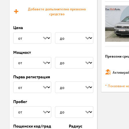
Добавете допълнително превозно
средство
Цена
Мощност
Превозни сре
Активирай
Първа регистрация
* Показване н
Пробег
Пощенски код/град
Радиус