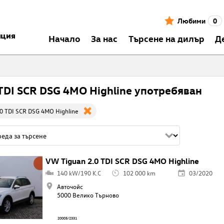
Любими
0
нция
Началo
За нас
Търсене на дилър
Д
 TDI SCR DSG 4MO Highline употребяван
0 TDI SCR DSG 4MO Highline
VW Tiguan 2.0 TDI SCR DSG 4MO Highline
140 kW/190 K.C
102 000 km
03/2020
Авточойс
5000 Велико Търново
20005/2331