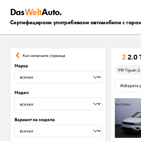
Das
Welt
Auto.
Сертифицирани употребявани автомобили с гара
2
2.0
Към началната страница
Марка
VW Tiguan 2.
Модел
Вариант на модела