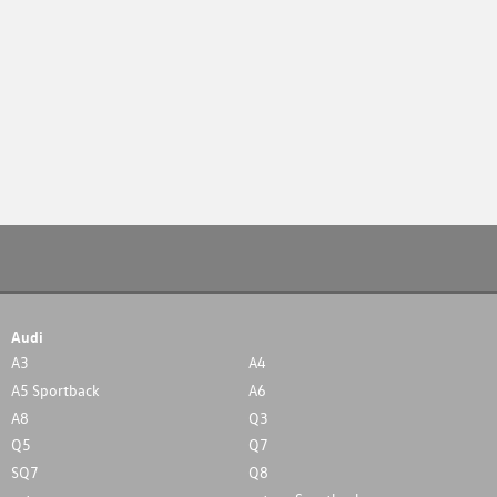
Audi
A3
A4
A5 Sportback
A6
A8
Q3
Q5
Q7
SQ7
Q8