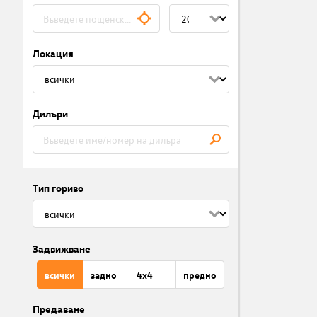
Локация
Дилъри
Тип гориво
Задвижване
всички
задно
4x4
предно
Предаване