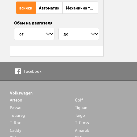
всички
Автоматик
Механична трансмисия
Обем на двигателя
Facebook
Volkswagen
Arteon
Golf
Passat
Tiguan
Touareg
Taigo
T-Roc
T-Cross
Caddy
Amarok