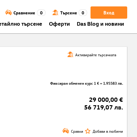
Вход
Сравнение
0
Търсене
0
етайлно търсене
Оферти
Das Blog и новини
Активирайте търсачката
Фиксиран обменен курс 1 € = 1.95583 лв.
29 000,00 €
56 719,07 лв.
Сравни
Добави в любими