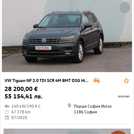
VW Tiguan NF 2.0 TDI SCR 4M BMT DSG High.
28 200,00 €
55 154,41 лв.
20110/2351
140 kW/190 K.C
Порше София Изток
67 378 km
1186 София
07/2020