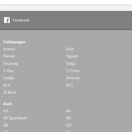
Facebook
Volkswagen
Arteon
Golf
Passat
Tiguan
Touareg
Taigo
T-Roc
T-Cross
Caddy
Amarok
ID.4
ID.5
ID.Buzz
Audi
A3
A4
A5 Sportback
A6
A8
Q3