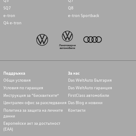
Q5
Q7
SQ7
Q8
e-tron
e-tron Sportback
Q4 e-tron
Поддръжка
За нас
Общи условия
Das WeltAuto България
Условия по гаранция
Das WeltAuto гаранция
Инструкция за “бисквитките”
FirstClass автомобили
Централен офис за разследвания
Das Blog и новини
Политика за защита на личните
Контакти
данни
Европейски акт за достъпност
(ЕАА)