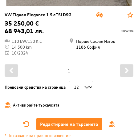
VW Tiguan Elegance 1.5 eTSI DSG
35 250,00 €
68 943,01 лв.
20110/2318
110 kW/150 K.C
Порше София Изток
14 500 km
1186 София
10/2024
1
Превозни средства на страница
Активирайте търсачката
Редактиране на търсенето
* Показване на правното известие