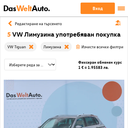
Das
Welt
Auto.
Вход
Редактиране на търсенето
5
VW Лимузина употребяван покупка
VW Tiguan
Лимузина
Изчисти всички филтри
Фиксиран обменен курс
1 € = 1.95583 лв.