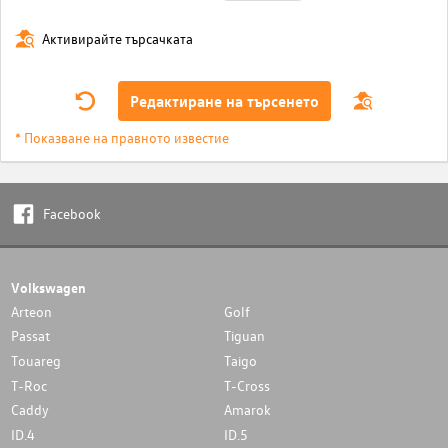
Активирайте търсачката
Редактиране на търсенето
* Показване на правното известие
Facebook
Volkswagen
Arteon
Golf
Passat
Tiguan
Touareg
Taigo
T-Roc
T-Cross
Caddy
Amarok
ID.4
ID.5