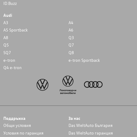
ID.Buzz
Audi
A3
A4
A5 Sportback
A6
A8
Q3
Q5
Q7
SQ7
Q8
e-tron
e-tron Sportback
Q4 e-tron
Поддръжка
За нас
Общи условия
Das WeltAuto България
Условия по гаранция
Das WeltAuto гаранция