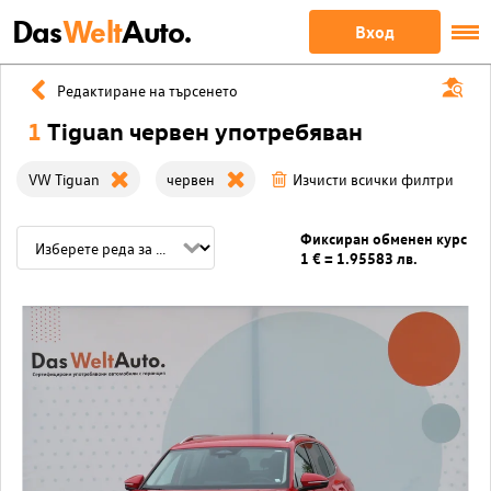
Das
Welt
Auto.
Вход
Редактиране на търсенето
1
Tiguan червен употребяван
VW Tiguan
червен
Изчисти всички филтри
Фиксиран обменен курс
1 € = 1.95583 лв.