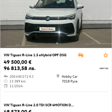
VW Tiguan R-Line 1.5 eHybrid OPF DSG
49 500,00 €
96 813,58 лв.
20007/232
200 kW/272 K.C
Hobby Car
13 389 km
7018 Русе
11/2024
VW Tiguan R-Line 2.0 TDI SCR 4MOTION DSG
48 573,00 €