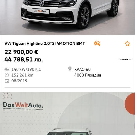
VW Tiguan Highline 2.0TSI 4MOTION BMT
22 900,00 €
44 788,51 лв.
20006/378
140 kW/190 K.C
ХААС-60
152 261 km
4000 Пловдив
08/2019