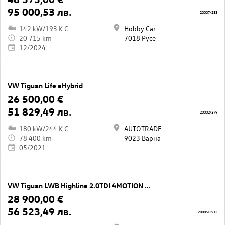
95 000,53 лв.
20007/283
142 kW/193 K.C
Hobby Car
20 715 km
7018 Русе
12/2024
VW Tiguan Life eHybrid
26 500,00 €
51 829,49 лв.
20002/379
180 kW/244 K.C
AUTOTRADE
78 400 km
9023 Варна
05/2021
VW Tiguan LWB Highline 2.0TDI 4MOTION BMT
28 900,00 €
56 523,49 лв.
20005/2913