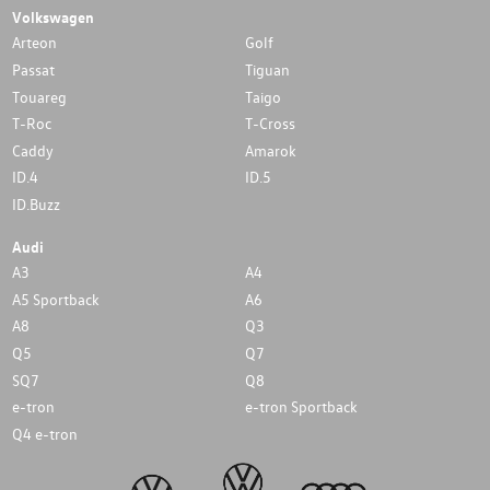
Volkswagen
Arteon
Golf
Passat
Tiguan
Touareg
Taigo
T-Roc
T-Cross
Caddy
Amarok
ID.4
ID.5
ID.Buzz
Audi
A3
A4
A5 Sportback
A6
A8
Q3
Q5
Q7
SQ7
Q8
e-tron
e-tron Sportback
Q4 e-tron