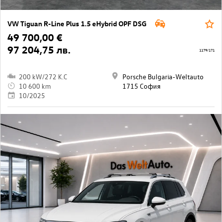
VW Tiguan R-Line Plus 1.5 eHybrid OPF DSG
49 700,00 €
97 204,75 лв.
1179/171
200 kW/272 K.C
Porsche Bulgaria-Weltauto
10 600 km
1715 София
10/2025