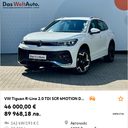
VW Tiguan R-Line 2.0 TDI SCR 4MOTION DSG
46 000,00 €
89 968,18 лв.
20005/2726
142 kW/193 K.C
Авточойс