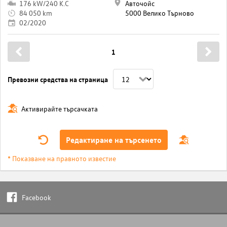
176 kW/240 K.C
Авточойс
84 050 km
5000 Велико Търново
02/2020
1
Превозни средства на страница
Активирайте търсачката
Редактиране на търсенето
* Показване на правното известие
Facebook