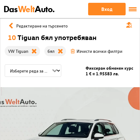
Das
Welt
Auto.
Вход
Редактиране на търсенето
10
Tiguan бял употребяван
VW Tiguan
бял
Изчисти всички филтри
Фиксиран обменен курс
1 € = 1.95583 лв.